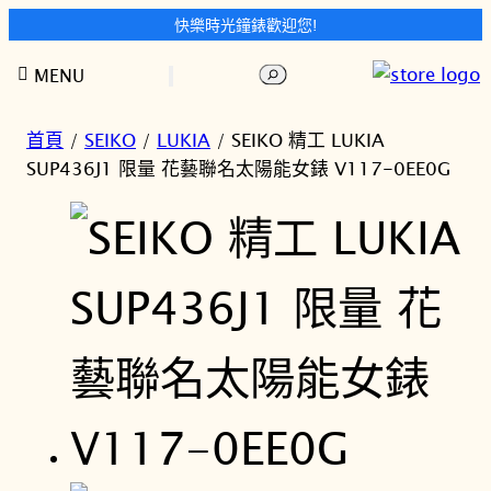
快樂時光鐘錶歡迎您!
跳
搜
MENU
至
尋
主
要
首頁
/
SEIKO
/
LUKIA
/ SEIKO 精工 LUKIA
內
SUP436J1 限量 花藝聯名太陽能女錶 V117-0EE0G
容