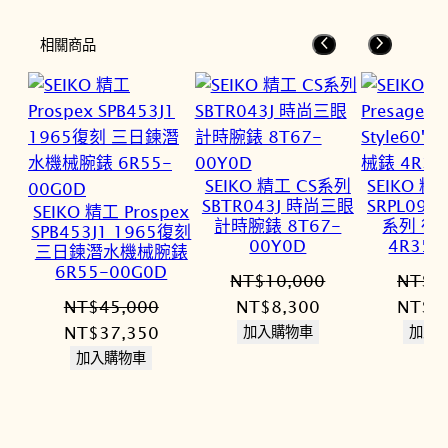
相關商品
SEIKO 精工 CS系列
SEIKO 精工
SBTR043J 時尚三眼
SRPL09J1 
SEIKO 精工 Prospex
計時腕錶 8T67-
系列 復
SPB453J1 1965復刻
00Y0D
4R35-
三日鍊潛水機械腕錶
6R55-00G0D
NT$
10,000
NT$
1
原
目
原
NT$
45,000
NT$
8,300
NT$
1
原
目
始
前
始
NT$
37,350
加入購物車
加入
始
前
價
價
價
加入購物車
價
價
格：
格：
格：
格：
格：
NT$10,000。
NT$8,300。
NT$1
NT$45,000。
NT$37,350。