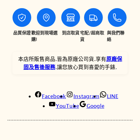
2
1
L
3
9
U
K
,
,
I
品質保證
歡迎到現場選
到店取貨
宅配/超商取
與我們聯
0
0
A
購!
貨
絡
0
9
S
U
0
0
本店所販售商品.皆為原廠公司貨.享有
原廠保
P
固及售後服務
.讓您放心買到喜愛的手錶.
。
。
4
3
6
Facebook
J
Instagram
LINE
1
YouTube
Google
限
量
花
藝