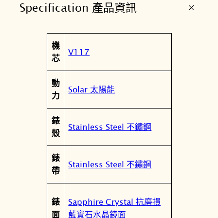
+
Specification 產品資訊
聯
名
太
屬
機
陽
值
V117
性
芯
能
女
動
錶
Solar 太陽能
力
V
1
錶
1
Stainless Steel 不鏽鋼
殼
7
-
錶
0
Stainless Steel 不鏽鋼
帶
E
E
0
Sapphire Crystal 抗磨損
錶
G
藍寶石水晶鏡面
面