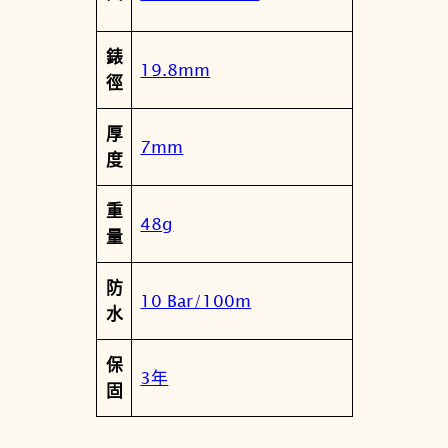
數
量
錶
19.8mm
徑
厚
7mm
度
重
48g
量
防
10 Bar/100m
水
保
3年
固