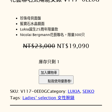
珍珠母貝面盤
藍寶石水晶鏡面
Lukia誕生25周年限量款
Nicolai Bergmann花藝聯名，限量300只
原
目
NT$
23,000
NT$
19,090
始
前
庫存只剩 1
價
價
格
格
S
加入購物車
E
：
：
點我使用優惠卷!
I
N
N
SKU:
V117-0EE0G
Category:
LUKIA
, 
SEIKO
K
T
T
Tags:
Ladies’ selection 女性腕錶
O
精
$
$
工