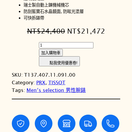
瑞士製自動上鍊機械機芯
防刮藍寶石水晶鏡面, 防眩光塗層
可快拆錶帶
原
目
NT$
24,400
NT$
21,472
始
前
T
價
價
I
加入購物車
S
格
格
點我使用優惠卷!
S
：
：
SKU:
T137.407.11.091.00
O
N
N
Category:
PRX
, 
TISSOT
T
Tags:
Men′s selection 男性腕錶
天
T
T
梭
$
$
P
2
2
R
X
4
1
P