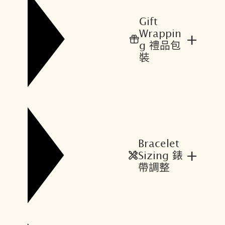
$
$
2
2
Gift
8
4
Wrappin
+
,
,
g 禮品包
3
9
裝
0
0
0
4
。
。
Bracelet
+
Sizing 錶
帶調整