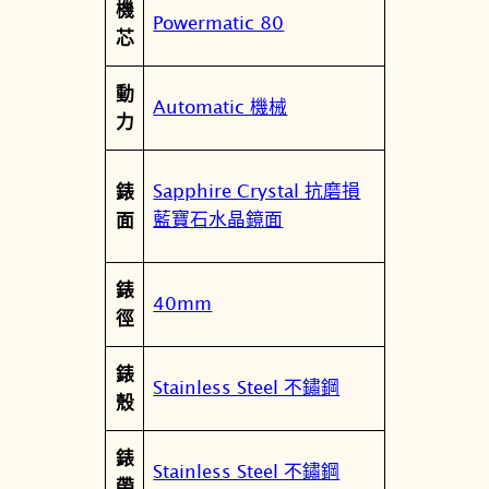
屬
機
機
值
Powermatic 80
性
芯
械
錶
動
T
Automatic 機械
力
1
3
7
Sapphire Crystal 抗磨損
錶
.
藍寶石水晶鏡面
面
4
0
錶
7
40mm
徑
.
1
錶
1
Stainless Steel 不鏽鋼
殼
.
0
錶
9
Stainless Steel 不鏽鋼
帶