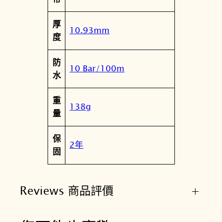
1
.
厚
0
10.93mm
度
0
數
防
量
10 Bar/100m
水
重
138g
量
保
2年
固
Reviews 商品評價
+