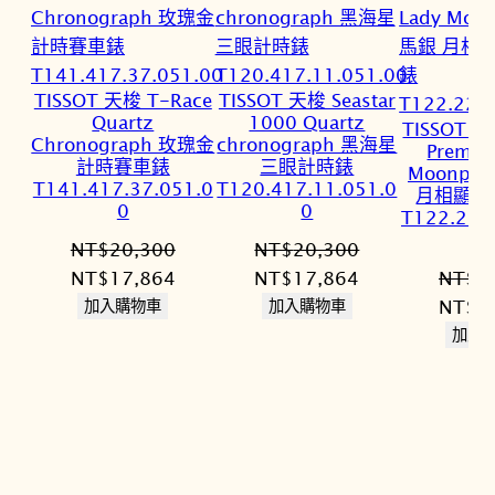
TISSOT 天梭 T-Race
TISSOT 天梭 Seastar
Quartz
1000 Quartz
TISSOT 天
Chronograph 玫瑰金
chronograph 黑海星
Premiu
計時賽車錶
三眼計時錶
Moonph
T141.417.37.051.0
T120.417.11.051.0
月相顯示
0
0
T122.223
NT$
20,300
NT$
20,300
原
目
原
目
NT$
17,864
NT$
17,864
NT$
1
始
前
始
前
原
NT$
1
加入購物車
加入購物車
價
價
價
價
始
加入
格：
格：
格：
格：
價
NT$20,300。
NT$17,864。
NT$20,300。
NT$17,864。
格：
NT$1