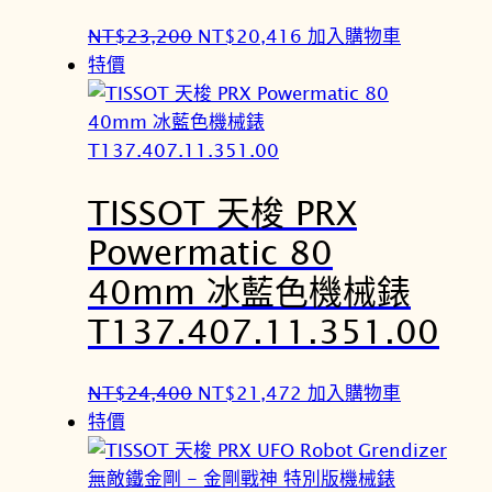
0
7
原
目
NT$
23,200
NT$
20,416
加入購物車
0
2
始
前
特價
。
。
價
價
格
格
：
：
N
N
TISSOT 天梭 PRX
T
T
$
$
Powermatic 80
2
2
40mm 冰藍色機械錶
3
0
,
,
T137.407.11.351.00
2
4
0
1
原
目
NT$
24,400
NT$
21,472
加入購物車
0
6
始
前
特價
。
。
價
價
格
格