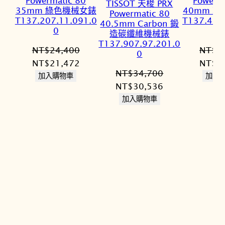
Powermatic 80
Powerm
TISSOT 天梭 PRX
35mm 綠色機械女錶
40mm 
Powermatic 80
T137.207.11.091.0
T137.407
40.5mm Carbon 鍛
0
造碳纖維機械錶
T137.907.97.201.0
NT$
24,400
NT$
2
0
原
目
原
NT$
21,472
NT$
2
NT$
34,700
始
前
始
加入購物車
加入
原
目
NT$
30,536
價
價
價
始
前
加入購物車
格：
格：
格：
價
價
NT$24,400。
NT$21,472。
NT$2
格：
格：
NT$34,700。
NT$30,536。