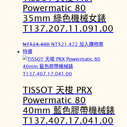
$
$
Powermatic 80
3
3
35mm 綠色機械女錶
4
0
,
,
T137.207.11.091.00
7
5
0
3
原
目
NT$
24,400
NT$
21,472
加入購物車
0
6
始
前
特價
。
。
價
價
格
格
：
：
N
N
TISSOT 天梭 PRX
T
T
$
$
Powermatic 80
2
2
40mm 藍色膠帶機械錶
4
1
,
,
T137.407.17.041.00
4
4