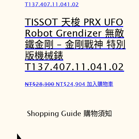
：
：
N
N
TISSOT 天梭 PRX UFO
T
T
$
$
Robot Grendizer 無敵
2
2
鐵金剛 – 金剛戰神 特別
4
1
,
,
版機械錶
4
4
T137.407.11.041.02
0
7
0
2
原
目
NT$
28,300
NT$
24,904
加入購物車
。
。
始
前
價
價
格
格
Shopping Guide 購物須知
：
：
N
N
T
T