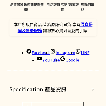
,
,
o
品質保證
歡迎到現場選
到店取貨
宅配/超商取
與我們聯
4
4
w
購!
貨
絡
e
0
7
r
本店所販售商品.皆為原廠公司貨.享有
原廠保
0
2
m
固及售後服務
.讓您放心買到喜愛的手錶.
。
。
a
t
i
c
Facebook
Instagram
LINE
8
YouTube
Google
0
4
0
m
+
Specification 產品資訊
m
綠
色