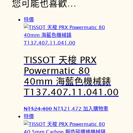
您可能也喜歡…
特價
TISSOT 天梭 PRX
Powermatic 80
40mm 海藍色機械錶
T137.407.11.041.00
原
目
NT$
24,400
NT$
21,472
加入購物車
始
前
特價
價
價
格
格