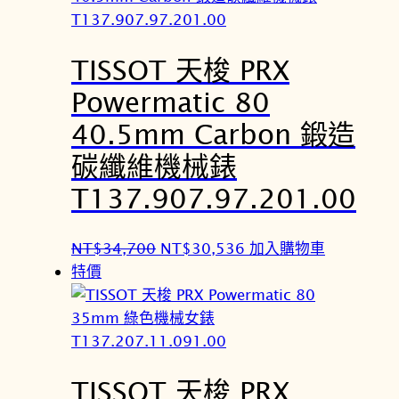
：
：
N
N
TISSOT 天梭 PRX
T
T
$
$
Powermatic 80
2
2
40.5mm Carbon 鍛造
4
1
,
,
碳纖維機械錶
4
4
T137.907.97.201.00
0
7
0
2
原
目
NT$
34,700
NT$
30,536
加入購物車
。
。
始
前
特價
價
價
格
格
：
：
N
N
TISSOT 天梭 PRX
T
T