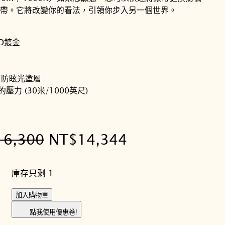
帶。它將改變你的看法，引領你步入另一個世界。
VD鍍金
層防眩光塗層
力 (30米/1000英尺)
原
目
16,300
NT$
14,344
始
前
庫存只剩 1
價
價
T
加入購物車
格
格
I
點我使用優惠卷!
S