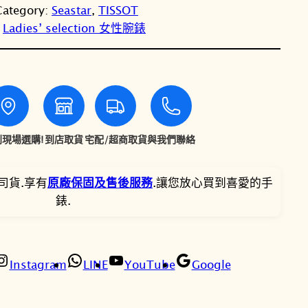
：
：
Category:
Seastar
, 
TISSOT
S
N
N
 
Ladies’ selection 女性腕錶
O
T
T
T
天
梭
$
$
S
e
1
1
a
現場選購!
到店取貨
宅配/超商取貨
與我們聯絡
6
4
s
t
,
,
司貨.享有
原廠保固及售後服務
.讓您放心買到喜愛的手
a
錶.
r
3
3
1
0
4
0
0
Instagram
LINE
YouTube
Google
0
4
0
3
。
。