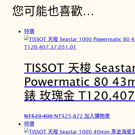
您可能也喜歡…
特價
TISSOT 天梭 Seasta
Powermatic 80 
錶 玫瑰金 T120.407.
原
目
NT$
29,400
NT$
25,872
加入購物車
始
前
特價
價
價