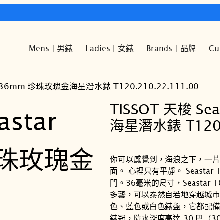
快樂時光鐘錶歡迎您!
Mens | 男錶
Ladies | 女錶
Brands | 品牌
Cu
000 36mm 珍珠玫瑰金海星潛水錶 T120.210.22.111.00
TISSOT 天梭 Se
海星潛水錶 T120.2
你可以感覺到，海浪之下，一片
面。 心裡只有平靜。 Seast
門。36毫米的尺寸，Seastar
多藝，可以泰然自若地穿越城市
色、藍色或白色錶盤，它都配備
錶冠，防水深度高達 30 巴（3