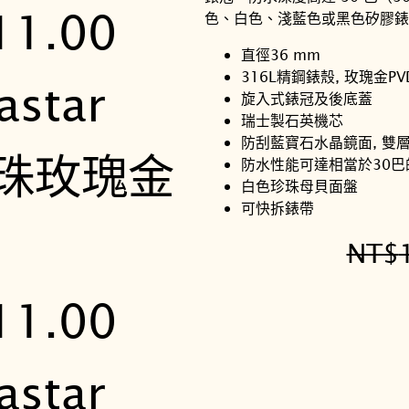
色、白色、淺藍色或黑色矽膠錶
直徑36 mm
316L精鋼錶殼, 玫瑰金P
旋入式錶冠及後底蓋
瑞士製石英機芯
防刮藍寶石水晶鏡面, 雙
防水性能可達相當於30巴的壓
白色珍珠母貝面盤
可快拆錶帶
NT$