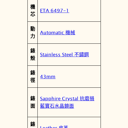
屬
機
t
值
ETA 6497-1
性
芯
e
M
動
e
Automatic 機械
力
c
h
錶
a
Stainless Steel 不鏽鋼
殼
n
i
錶
c
43mm
徑
a
l
經
Sapphire Crystal 抗磨損
錶
典
藍寶石水晶鏡面
面
系
列
錶
全
Leather 皮革