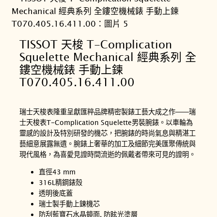
TISSOT 天梭 T-Complication
Squelette Mechanical 經典系列 全
鏤空機械錶 手動上鍊
T070.405.16.411.00
瑞士天梭表隆重呈獻匯粹品牌精密製錶工藝大成之作──瑞
士天梭表T-Complication Squelette男裝腕錶。以車輪為
靈感的設計及特別研發的機芯，把腕錶的時尚氣息與精湛工
藝細意展露無遺。腕錶上奢華的加工及細節完美匯聚傳統與
現代風格，為喜愛見證時間流逝的佩戴者帶來可見的證明。
直徑43 mm
316L精鋼錶殼
透明後底蓋
瑞士製手動上鍊機芯
防刮藍寶石水晶鏡面, 防眩光塗層