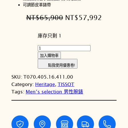
可調節皮革錶帶
原
目
NT$
65,900
NT$
57,992
始
前
庫存只剩 1
價
價
格
格
T
I
：
：
加入購物車
S
N
N
點我使用優惠卷!
S
T
T
SKU:
T070.405.16.411.00
O
Category:
Heritage
, 
TISSOT
T
$
$
Tags:
Men′s selection 男性腕錶
天
6
5
梭
5
7
T
-
,
,
C
9
9