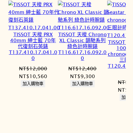
TISSOT 天梭 PRX
TISSOT 天梭 Chrono
40mm 紳士藍 70年
XL Classic 韻馳系列
TISSOT 天
代復刻石英錶
綠色計時腕錶
1000 
T137.410.17.041.0
T116.617.16.092.0
chronog
0
0
三眼
T120.417
NT$
12,000
NT$
12,400
原
目
原
目
NT$
10,560
NT$
9,300
NT$
2
始
前
始
前
加入購物車
加入購物車
原
NT$
1
價
價
價
價
始
加入
格：
格：
格：
格：
價
NT$12,000。
NT$10,560。
NT$12,400。
NT$9,300。
格：
NT$2