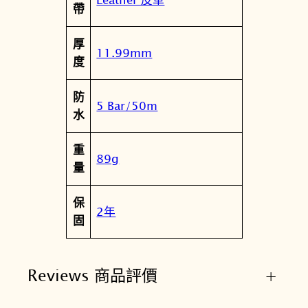
帶
鏤
空
厚
機
11.99mm
度
械
錶
防
手
5 Bar/50m
水
動
上
重
鍊
89g
量
T
0
保
7
2年
固
0
.
4
Reviews 商品評價
+
0
5