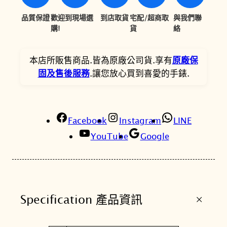
o
0
9
m
品質保證
歡迎到現場選
到店取貨
宅配/超商取
與我們聯
p
購!
貨
絡
0
2
l
。
。
i
本店所販售商品.皆為原廠公司貨.享有
原廠保
c
固及售後服務
.讓您放心買到喜愛的手錶.
a
t
i
o
Facebook
Instagram
LINE
n
YouTube
Google
S
q
u
e
+
Specification 產品資訊
l
e
t