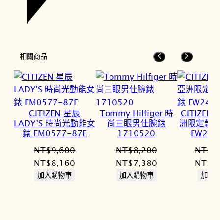
相關商品
CITIZEN 星辰
Tommy Hilfiger 時
CITIZEN
LADY’S 時尚光動能女
尚三眼男仕腕錶
洲限定款 
錶 EM0577-87E
1710520
EW242
NT$
9,600
NT$
8,200
NT$
1
原
目
原
目
原
NT$
8,160
NT$
7,380
NT$
1
始
前
始
前
始
加入購物車
加入購物車
加入
價
價
價
價
價
格：
格：
格：
格：
格：
NT$9,600。
NT$8,160。
NT$8,200。
NT$7,380。
NT$1