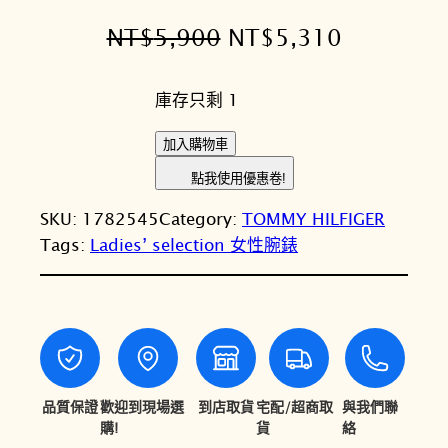
原
目
NT$
5,900
NT$
5,310
始
前
庫存只剩 1
價
價
格
格
T
加入購物車
o
：
：
點我使用優惠卷!
m
N
N
SKU:
1782545
Category:
TOMMY HILFIGER
m
T
T
Tags:
Ladies’ selection 女性腕錶
y
H
$
$
i
5
5
l
,
,
f
i
9
3
g
品質保證
歡迎到現場選
到店取貨
宅配/超商取
與我們聯
0
1
e
購!
貨
絡