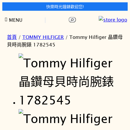
快樂時光鐘錶歡迎您!
跳
搜
MENU
至
尋
主
要
首頁
/
TOMMY HILFIGER
/ Tommy Hilfiger 晶鑽母
內
貝時尚腕錶 1782545
容