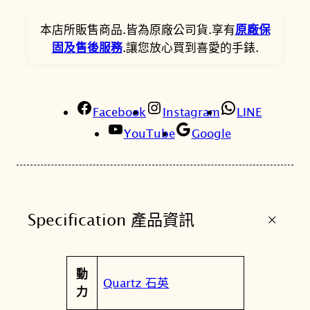
0
0
r
晶
。
。
本店所販售商品.皆為原廠公司貨.享有
原廠保
鑽
固及售後服務
.讓您放心買到喜愛的手錶.
母
貝
時
Facebook
尚
Instagram
LINE
腕
YouTube
Google
錶
1
7
8
+
Specification 產品資訊
2
5
4
屬
動
5
值
Quartz 石英
性
力
數
量