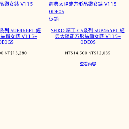
項
目
排
特
促銷
序
價
S系列 SUP466P1 經
SEIKO 精工 CS系列 SUP465P1 經
商
鑽女錶 V115-
典太陽能方形晶鑽女錶 V115-
品
DE0GS
0DE0S
原
目
原
目
00
NT$
13,280
NT$
14,500
NT$
12,035
始
前
始
前
查看內容
價
價
價
價
格：
格：
格：
格：
NT$16,000。
NT$13,280。
NT$14,500。
NT$12,0