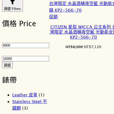
篩選 Filters
特
促銷
價格 Price
價
CITIZEN 星辰 WICCA 公主系列 
商
灣限定 水晶酒桶夜空藍 光動能女
品
KP2-566-70
最
低
原
目
NT$
8,900
NT$
7,120
價
最
始
前
格
高
價
價
格：
格：
價
篩選
NT$8,900。
NT$7,
格
錶帶
Leather 皮革
(1)
Stainless Steel 不
鏽鋼
(3)