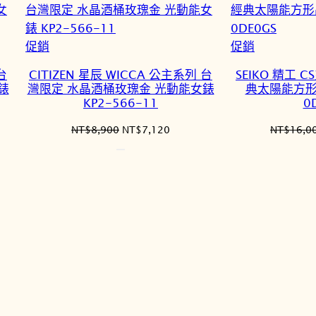
特
特
促銷
促銷
價
價
台
CITIZEN 星辰 WICCA 公主系列 台
SEIKO 精工 C
商
商
錶
灣限定 水晶酒桶玫瑰金 光動能女錶
典太陽能方形晶
品
品
KP2-566-11
0
原
目
NT$
8,900
NT$
7,120
NT$
16,0
始
前
價
價
格：
格：
120。
NT$8,900。
NT$7,120。