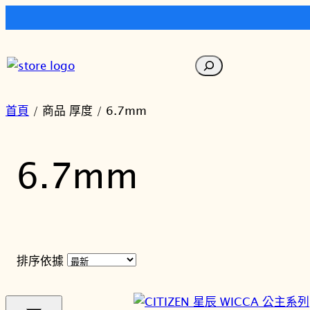
跳
至
搜
主
尋
要
內
首頁
/ 商品 厚度 / 6.7mm
容
6.7mm
排序依據