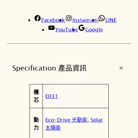
系
列
Facebook
台
Instagram
LINE
灣
YouTube
Google
限
定
水
晶
+
Specification 產品資訊
酒
桶
玫
屬
機
瑰
值
E031
性
芯
金
光
動
Eco-Drive 光動能
,
Solar
動
能
太陽能
力
女