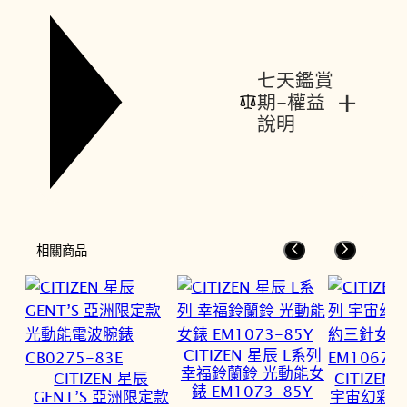
七天鑑賞
+
期-權益
說明
相關商品
CITIZEN 星辰 L系列
幸福鈴蘭鈴 光動能女
CITIZEN 星辰
CITIZEN
錶 EM1073-85Y
GENT’S 亞洲限定款
宇宙幻彩 