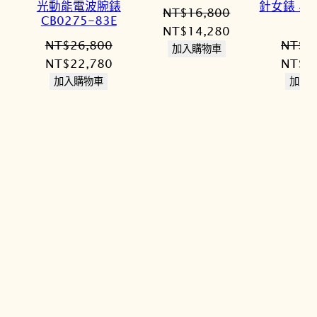
光動能電波腕錶
針女錶 黑 
NT$
16,800
CB0275-83E
8
原
目
NT$
14,280
NT$
26,800
NT$
2
始
前
加入購物車
原
目
原
NT$
22,780
NT$
2
價
價
始
前
始
加入購物車
加入
格：
格：
價
價
價
NT$16,800。
NT$14,280。
格：
格：
格：
NT$26,800。
NT$22,780。
NT$2