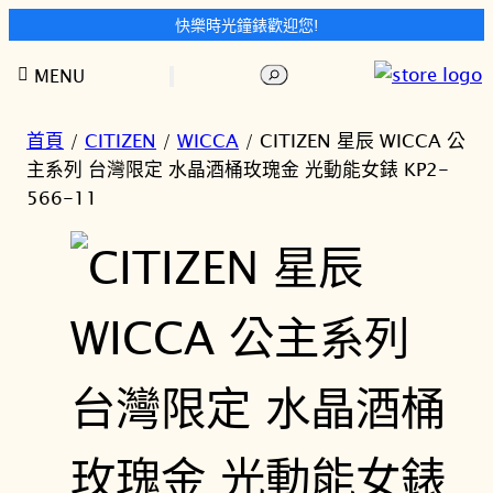
快樂時光鐘錶歡迎您!
跳
搜
MENU
至
尋
主
要
首頁
/
CITIZEN
/
WICCA
/ CITIZEN 星辰 WICCA 公
內
主系列 台灣限定 水晶酒桶玫瑰金 光動能女錶 KP2-
容
566-11