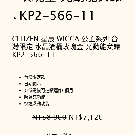
CITIZEN 星辰 WICCA 公主系列 台
灣限定 水晶酒桶玫瑰金 光動能女錶
KP2-566-11
台灣限定款
日期顯示
充滿電後可連續運作6個月
防過充功能
快速啟動功能
原
目
NT$
8,900
NT$
7,120
始
前