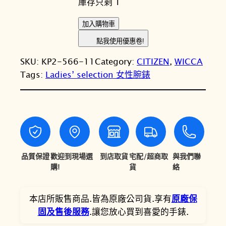
庫存只剩 1
價
價
格
格
C
加入購物車
I
：
：
點我使用優惠卷!
T
N
N
SKU:
KP2-566-11
Category:
CITIZEN
, 
WICCA
I
T
T
Tags:
Ladies’ selection 女性腕錶
Z
E
$
$
N
8
7
星
,
,
辰
W
9
1
I
品質保證
歡迎到現場選
到店取貨
宅配/超商取
與我們聯
0
2
C
購!
貨
絡
0
0
C
A
。
。
本店所販售商品.皆為原廠公司貨.享有
原廠保
公
固及售後服務
.讓您放心買到喜愛的手錶.
主