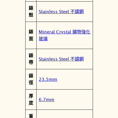
錶
錶
K
Stainless Steel 不鏽鋼
殼
P
2
-
Mineral Crystal 礦物強化
錶
5
玻璃
面
6
6
錶
-
Stainless Steel 不鏽鋼
帶
1
1
錶
數
23.5mm
徑
量
厚
6.7mm
度
重