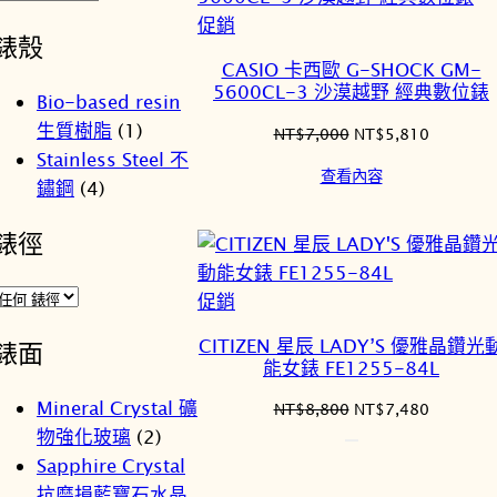
特
促銷
錶殼
價
CASIO 卡西歐 G-SHOCK GM-
商
5600CL-3 沙漠越野 經典數位錶
Bio-based resin
品
生質樹脂
(1)
原
目
NT$
7,000
NT$
5,810
Stainless Steel 不
始
前
查看內容
價
價
鏽鋼
(4)
格：
格：
NT$7,000。
NT$5,8
錶徑
特
促銷
價
CITIZEN 星辰 LADY’S 優雅晶鑽光
錶面
商
能女錶 FE1255-84L
品
Mineral Crystal 礦
原
目
NT$
8,800
NT$
7,480
始
前
物強化玻璃
(2)
價
價
Sapphire Crystal
格：
格：
抗磨損藍寶石水晶