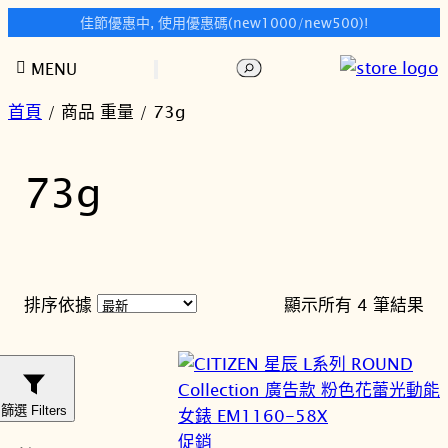
佳節優惠中, 使用優惠碼(new1000/new500)!
跳
搜
MENU
至
尋
主
首頁
/ 商品 重量 / 73g
要
內
73g
容
依
排序依據
顯示所有 4 筆結果
最
新
項
目
篩選 Filters
排
特
促銷