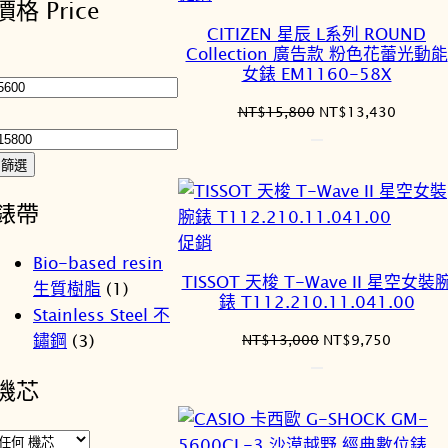
價格 Price
序
價
CITIZEN 星辰 L系列 ROUND
商
Collection 廣告款 粉色花蕾光動能
最
品
女錶 EM1160-58X
低
價
最
原
目
NT$
15,800
NT$
13,430
始
前
格
高
價
價
價
篩選
格：
格：
格
NT$15,800。
NT$13
錶帶
特
促銷
Bio-based resin
價
TISSOT 天梭 T-Wave II 星空女裝
生質樹脂
(1)
商
錶 T112.210.11.041.00
Stainless Steel 不
品
原
目
鏽鋼
(3)
NT$
13,000
NT$
9,750
始
前
價
價
機芯
格：
格：
NT$13,000。
NT$9,7