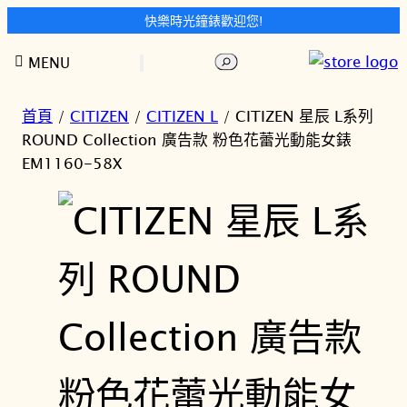
快樂時光鐘錶歡迎您!
跳
搜
MENU
至
尋
主
要
首頁
/
CITIZEN
/
CITIZEN L
/ CITIZEN 星辰 L系列
內
ROUND Collection 廣告款 粉色花蕾光動能女錶
容
EM1160-58X