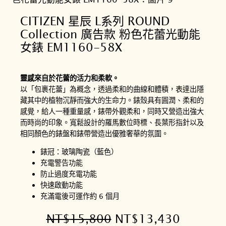
CITIZEN 星辰 L系列 ROUND
Collection 廣告款 粉色花蕾光動能
女錶 EM1160-58X
靈感來自於花蕾的活力和柔軟。
以「包裹花蕾」為概念，透過柔和的曲線和體積，表達出隱
藏其中的植物沉靜而強大的生命力。錶殼具有圓潤、柔和的
感覺，給人一種重量感，錶帶外觀柔和，同時又營造出強大
而時尚的印象。寬鬆設計的羅馬數位時標、長葉形指針以及
相同顏色的錶盤和錶帶營造出優雅奢華的氛圍。
錶冠：玻璃陶瓷（藍色）
充電警告功能
防止過度充電功能
快速啟動功能
充滿電後可運作約 6 個月
原
目
NT$
15,800
NT$
13,430