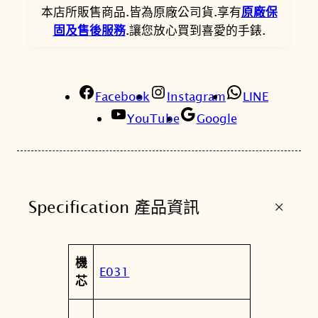
U
本店所販售商品.皆為原廠公司貨.享有
原廠保
。
。
N
固及售後服務
.讓您放心買到喜愛的手錶.
D
C
o
Facebook
l
Instagram
LINE
l
YouTube
Google
e
c
t
i
+
Specification 產品資訊
o
n
廣
屬
機
告
值
E031
性
芯
款
粉
色