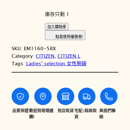
始
前
庫存只剩 1
價
價
格
格
C
加入購物車
I
：
：
點我使用優惠卷!
T
N
N
SKU:
EM1160-58X
I
T
T
Category:
CITIZEN
, 
CITIZEN L
Z
Tags:
Ladies’ selection 女性腕錶
E
$
$
N
1
1
星
5
3
辰
L
,
,
系
8
4
列
品質保證
歡迎到現場選
到店取貨
宅配/超商取
與我們聯
0
3
R
購!
貨
絡
O
0
0