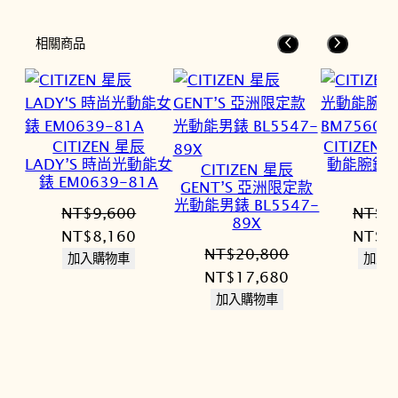
價
價
NT$32,800。
NT$27,880。
格：
格：
相關商品
NT$14,800。
NT$12,580。
CITIZEN 星辰
CITIZEN
LADY’S 時尚光動能女
動能腕錶 B
CITIZEN 星辰
錶 EM0639-81A
5
GENT’S 亞洲限定款
光動能男錶 BL5547-
NT$
9,600
NT$
1
89X
原
目
原
NT$
8,160
NT$
1
NT$
20,800
始
前
始
加入購物車
加入
原
目
NT$
17,680
價
價
價
始
前
加入購物車
格：
格：
格：
價
價
NT$9,600。
NT$8,160。
NT$1
格：
格：
NT$20,800。
NT$17,680。