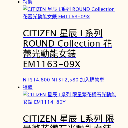
特價
CITIZEN 星辰 L系列
ROUND Collection 花
蕾光動能女錶
EM1163-09X
原
目
NT$
14,800
NT$
12,580
加入購物車
始
前
特價
價
價
格
格
：
：
CITIZEN 星辰 L系列 限
N
N
T
T