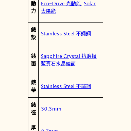
Eco-Drive 光動能
,
Solar
動
花
太陽能
力
蕾
光
錶
動
Stainless Steel 不鏽鋼
殼
能
女
錶
Sapphire Crystal 抗磨損
錶
E
藍寶石水晶鏡面
面
M
1
錶
1
Stainless Steel 不鏽鋼
帶
6
0
錶
-
30.3mm
徑
5
8
厚
X