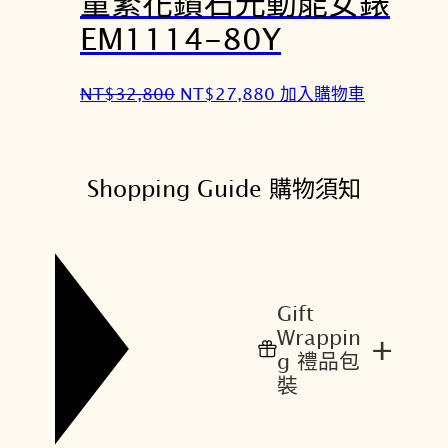
量繁花鑽石光動能女錶
$
$
EM1114-80Y
1
1
4
2
,
,
原
目
NT$
32,800
NT$
27,880
加入購物車
8
5
始
前
0
8
價
價
0
0
格
格
Shopping Guide 購物須知
。
。
：
：
N
N
T
T
$
$
3
2
Gift
2
7
Wrappin
+
,
,
g 禮品包
8
8
裝
0
8
0
0