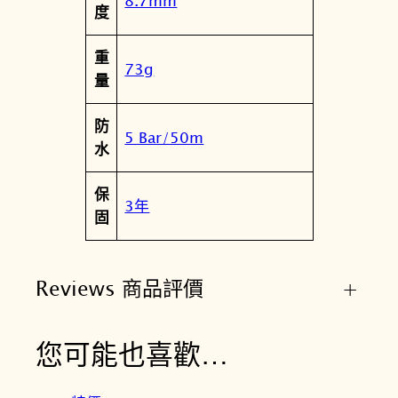
8.7mm
度
數
量
重
73g
量
防
5 Bar/50m
水
保
3年
固
Reviews 商品評價
+
您可能也喜歡…