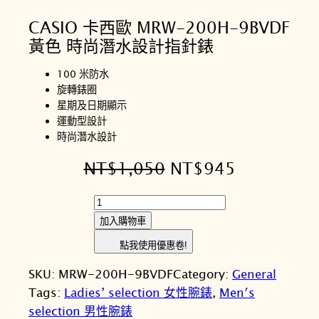
CASIO 卡西歐 MRW-200H-9BVDF
黃色 時尚潛水設計指針錶
100 米防水
旋轉錶圈
星期及日期顯示
運動型設計
時尚潛水設計
原
目
NT$
1,050
NT$
945
始
前
C
價
價
A
加入購物車
S
格
格
點我使用優惠卷!
I
：
：
SKU:
MRW-200H-9BVDF
Category:
General
O
N
N
Tags:
Ladies’ selection 女性腕錶
, 
Men′s
卡
selection 男性腕錶
西
T
T