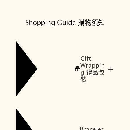
5
。
始
前
0
價
價
。
格
格
Shopping Guide 購物須知
：
：
N
N
T
T
$
$
1
9
Gift
,
4
Wrappin
+
0
5
g 禮品包
5
。
裝
0
。
Bracelet