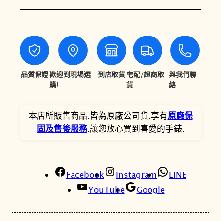
歐
$
$
M
1
9
R
W
,
4
-
0
5
2
品質保證
歡迎到現場選
到店取貨
宅配/超商取
與我們聯
5
。
0
購!
貨
絡
0
0
H
本店所販售商品.皆為原廠公司貨.享有
原廠保
。
-
固及售後服務
.讓您放心買到喜愛的手錶.
9
B
V
D
Facebook
Instagram
LINE
F
YouTube
Google
黃
色