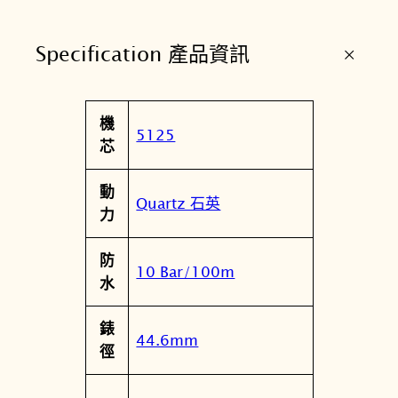
時
尚
+
Specification 產品資訊
潛
水
設
屬
機
計
值
5125
性
芯
指
針
動
錶
Quartz 石英
力
數
量
防
10 Bar/100m
水
錶
44.6mm
徑