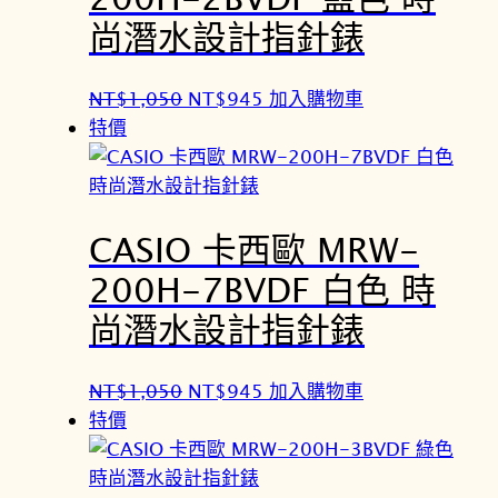
尚潛水設計指針錶
原
目
NT$
1,050
NT$
945
加入購物車
始
前
特價
價
價
格
格
：
：
CASIO 卡西歐 MRW-
N
N
T
T
200H-7BVDF 白色 時
$
$
尚潛水設計指針錶
1
9
,
4
0
5
原
目
NT$
1,050
NT$
945
加入購物車
5
。
始
前
特價
0
價
價
。
格
格