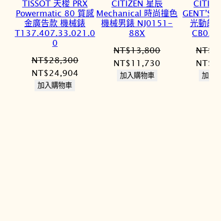
TISSOT 天梭 PRX
CITIZEN 星辰
CITIZ
Powermatic 80 質感
Mechanical 時尚撞色
GENT’S
金廣告款 機械錶
機械男錶 NJ0151-
光動能
T137.407.33.021.0
88X
CB027
0
NT$
13,800
NT$
2
NT$
28,300
原
目
原
NT$
11,730
NT$
2
原
目
NT$
24,904
始
前
始
加入購物車
加入
始
前
加入購物車
價
價
價
價
價
格：
格：
格：
格：
格：
NT$13,800。
NT$11,730。
NT$2
NT$28,300。
NT$24,904。