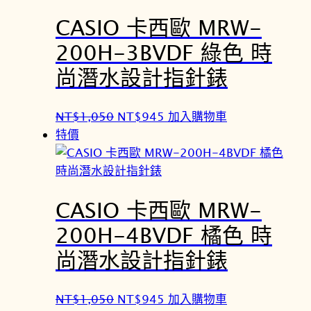
：
：
CASIO 卡西歐 MRW-
N
N
T
T
200H-3BVDF 綠色 時
$
$
尚潛水設計指針錶
1
9
,
4
0
5
原
目
NT$
1,050
NT$
945
加入購物車
5
。
始
前
特價
0
價
價
。
格
格
：
：
CASIO 卡西歐 MRW-
N
N
T
T
200H-4BVDF 橘色 時
$
$
尚潛水設計指針錶
1
9
,
4
0
5
原
目
NT$
1,050
NT$
945
加入購物車