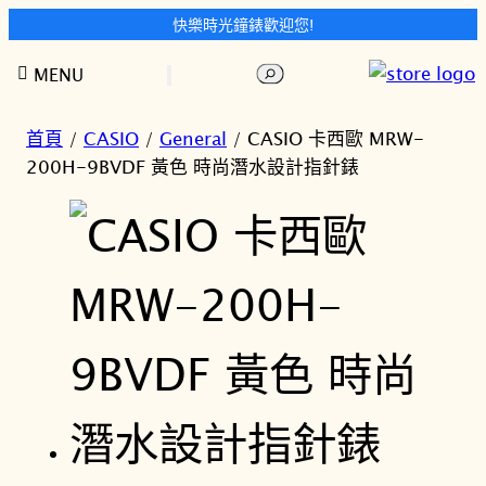
快樂時光鐘錶歡迎您!
跳
搜
MENU
至
尋
主
要
首頁
/
CASIO
/
General
/ CASIO 卡西歐 MRW-
內
200H-9BVDF 黃色 時尚潛水設計指針錶
容