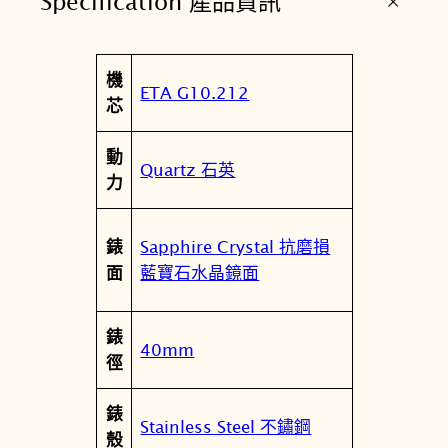
+
Specification 產品資訊
m
m
藍
屬
機
色
值
ETA G10.212
性
芯
計
時
動
碼
Quartz 石英
力
錶
T
1
Sapphire Crystal 抗磨損
錶
5
藍寶石水晶鏡面
面
0
.
錶
4
40mm
徑
1
7
錶
.
Stainless Steel 不鏽鋼
殼
1