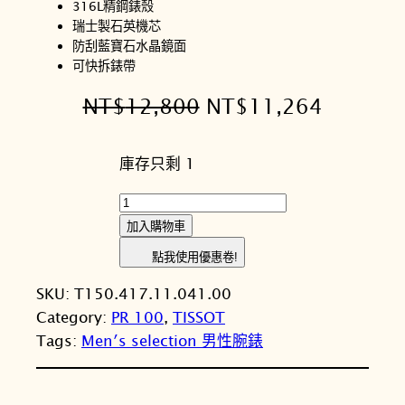
316L精鋼錶殼
瑞士製石英機芯
防刮藍寶石水晶鏡面
可快拆錶帶
原
目
NT$
12,800
NT$
11,264
始
前
庫存只剩 1
價
價
格
格
T
I
：
：
加入購物車
S
N
N
點我使用優惠卷!
S
T
T
SKU:
T150.417.11.041.00
O
Category:
PR 100
, 
TISSOT
T
$
$
Tags:
Men′s selection 男性腕錶
天
1
1
梭
2
1
P