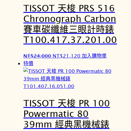
TISSOT 天梭 PRS 516
T
T
$
$
Chronograph Carbon
1
1
賽車碳纖維三眼計時錶
2
1
,
,
T100.417.37.201.00
8
2
0
6
原
目
NT$
24,000
NT$
21,120
加入購物車
0
4
始
前
特價
。
。
價
價
格
格
：
：
N
N
TISSOT 天梭 PR 100
T
T
$
$
Powermatic 80
2
2
39mm 經典黑機械錶
4
1