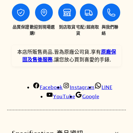
R
,
,
1
8
2
0
0
6
0
品質保證
歡迎到現場選
到店取貨
宅配/超商取
與我們聯
C
購!
貨
絡
0
4
h
。
。
r
本店所販售商品.皆為原廠公司貨.享有
原廠保
o
固及售後服務
.讓您放心買到喜愛的手錶.
n
o
g
r
Facebook
Instagram
LINE
a
YouTube
Google
p
h
4
0