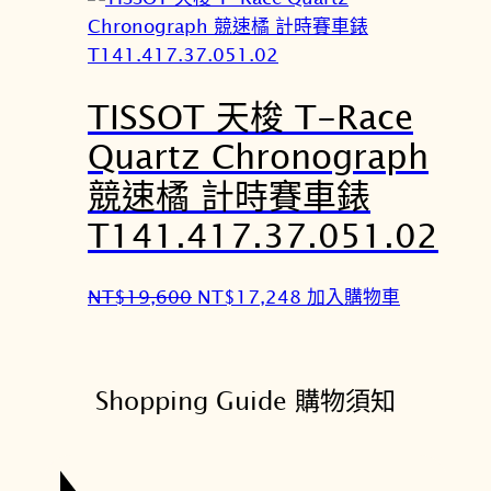
格
格
：
：
N
N
TISSOT 天梭 T-Race
T
T
$
$
Quartz Chronograph
1
1
競速橘 計時賽車錶
9
7
,
,
T141.417.37.051.02
6
2
0
4
原
目
NT$
19,600
NT$
17,248
加入購物車
0
8
始
前
。
。
價
價
格
格
Shopping Guide 購物須知
：
：
N
N
T
T