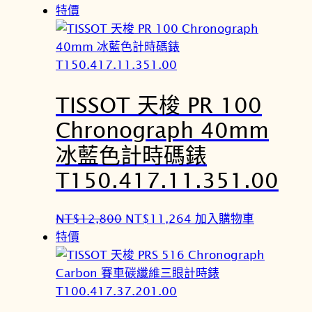
始
前
特價
價
價
格
格
：
：
N
N
TISSOT 天梭 PR 100
T
T
$
$
Chronograph 40mm
1
1
冰藍色計時碼錶
2
1
,
,
T150.417.11.351.00
8
2
0
6
原
目
NT$
12,800
NT$
11,264
加入購物車
0
4
始
前
特價
。
。
價
價
格
格
：
：
N
N