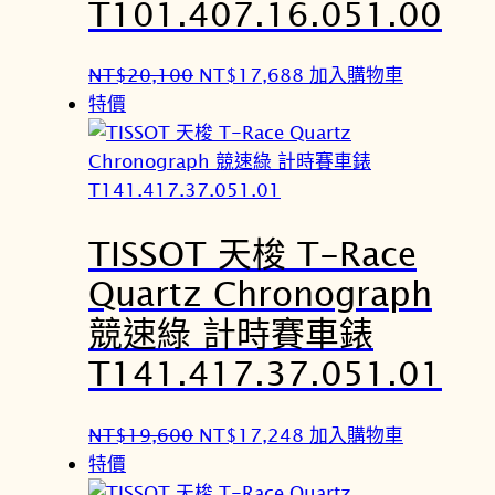
,
,
T101.407.16.051.00
0
1
0
2
原
目
NT$
20,100
NT$
17,688
加入購物車
0
0
始
前
特價
。
。
價
價
格
格
：
：
N
N
TISSOT 天梭 T-Race
T
T
$
$
Quartz Chronograph
2
1
競速綠 計時賽車錶
0
7
,
,
T141.417.37.051.01
1
6
0
8
原
目
NT$
19,600
NT$
17,248
加入購物車
0
8
始
前
特價
。
。
價
價