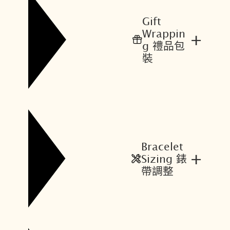
$
$
1
1
Gift
9
7
Wrappin
+
,
,
g 禮品包
6
2
裝
0
4
0
8
。
。
Bracelet
+
Sizing 錶
帶調整