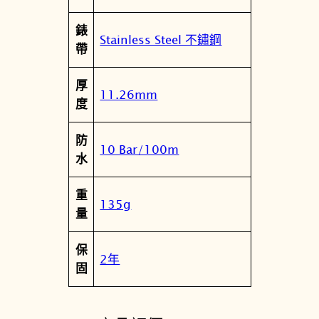
1
錶
.
Stainless Steel 不鏽鋼
帶
0
4
厚
1
11.26mm
度
.
0
防
0
10 Bar/100m
水
數
量
重
135g
量
保
2年
固