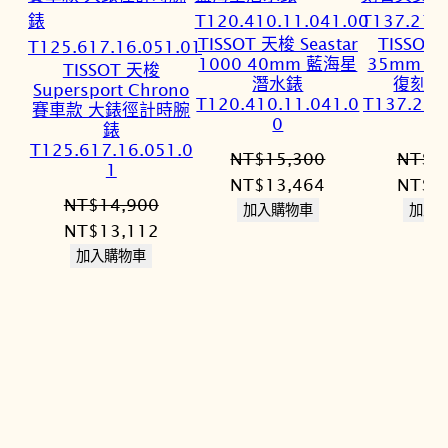
TISSOT 天梭 Seastar
TISSOT
1000 40mm 藍海星
35mm 海
TISSOT 天梭
潛水錶
復刻石
Supersport Chrono
T120.410.11.041.0
T137.210
賽車款 大錶徑計時腕
0
錶
T125.617.16.051.0
NT$
15,300
NT$
1
1
原
目
原
NT$
13,464
NT$
1
NT$
14,900
始
前
始
加入購物車
加入
原
目
NT$
13,112
價
價
價
始
前
加入購物車
格：
格：
格：
價
價
NT$15,300。
NT$13,464。
NT$1
格：
格：
NT$14,900。
NT$13,112。