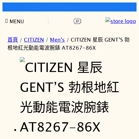
快樂時光鐘錶歡迎您!
跳
搜
MENU
至
尋
主
要
首頁
/
CITIZEN
/
Men's
/ CITIZEN 星辰 GENT’S 勃
內
根地紅光動能電波腕錶 AT8267-86X
容