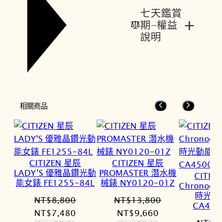
七天鑑賞
+
期-權益
說明
相關商品
CITIZEN 星辰
CITIZEN 星辰
LADY’S 優雅晶鑽光動
PROMASTER 潛水機
CITIZ
能女錶 FE1255-84L
械錶 NY0120-01Z
Chronog
時光動
NT$
8,800
NT$
13,800
CA450
原
目
原
目
NT$
7,480
NT$
9,660