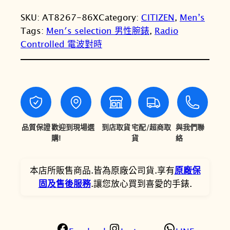
格
格
SKU:
AT8267-86X
Category:
CITIZEN
, 
Men’s
：
：
Tags:
Men′s selection 男性腕錶
, 
Radio
N
N
Controlled 電波對時
T
T
$
$
2
2
6
2
品質保證
歡迎到現場選
到店取貨
宅配/超商取
與我們聯
,
,
購!
貨
絡
8
7
0
8
本店所販售商品.皆為原廠公司貨.享有
原廠保
固及售後服務
.讓您放心買到喜愛的手錶.
0
0
。
。