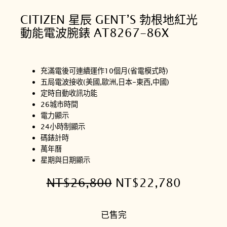
CITIZEN 星辰 GENT’S 勃根地紅光
動能電波腕錶 AT8267-86X
充滿電後可連續運作10個月(省電模式時)
五局電波接收(美國,歐洲,日本-東西,中國)
定時自動收訊功能
26城市時間
電力顯示
24小時制顯示
碼錶計時
萬年曆
星期與日期顯示
原
目
NT$
26,800
NT$
22,780
始
前
已售完
價
價