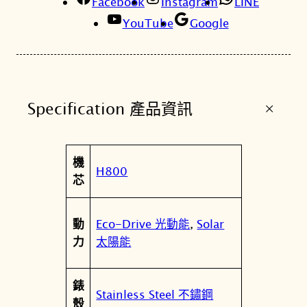
Facebook
Instagram
LINE
YouTube
Google
+
Specification 產品資訊
屬
機
值
H800
性
芯
Eco-Drive 光動能
,
Solar
動
太陽能
力
錶
Stainless Steel 不鏽鋼
殼