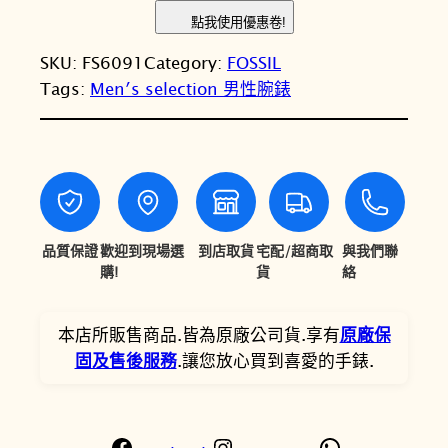
O
：
：
點我使用優惠卷!
S
N
N
SKU:
FS6091
Category:
FOSSIL
S
T
T
Tags:
Men′s selection 男性腕錶
I
L
$
$
C
6
5
a
,
,
r
r
9
7
a
品質保證
歡迎到現場選
到店取貨
宅配/超商取
與我們聯
8
9
w
購!
貨
絡
0
3
a
y
。
。
本店所販售商品.皆為原廠公司貨.享有
原廠保
典
固及售後服務
.讓您放心買到喜愛的手錶.
藏
黑
羅