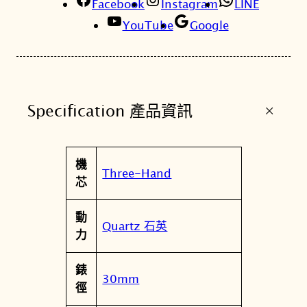
Facebook
馬
Instagram
LINE
數
YouTube
Google
字
手
錶
黑
+
Specification 產品資訊
色
真
皮
屬
機
錶
值
Three-Hand
性
芯
帶
3
動
0
Quartz 石英
力
M
M
錶
F
30mm
徑
S
6