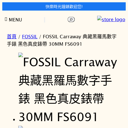
快樂時光鐘錶歡迎您!
跳
搜
MENU
至
尋
主
要
首頁
/
FOSSIL
/ FOSSIL Carraway 典藏黑羅馬數字
內
手錶 黑色真皮錶帶 30MM FS6091
容