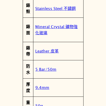
錶
0
Stainless Steel 不鏽鋼
殼
9
1
數
Mineral Crystal 礦物強
錶
量
化玻璃
面
錶
Leather 皮革
帶
防
5 Bar/50m
水
厚
9.4mm
度
重
50g