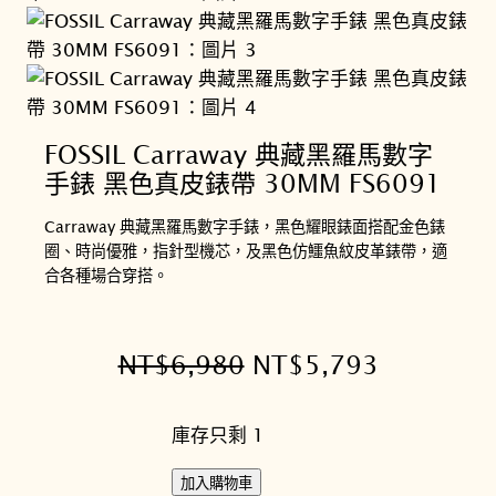
FOSSIL Carraway 典藏黑羅馬數字
手錶 黑色真皮錶帶 30MM FS6091
Carraway 典藏黑羅馬數字手錶，黑色耀眼錶面搭配金色錶
圈、時尚優雅，指針型機芯，及黑色仿鱷魚紋皮革錶帶，適
合各種場合穿搭。
原
目
NT$
6,980
NT$
5,793
始
前
庫存只剩 1
價
價
格
格
F
加入購物車