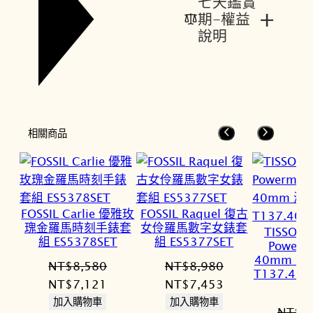
七天鑑賞
+
期-權益
說明
相關商品
FOSSIL Carlie 優雅玫
FOSSIL Raquel 復古
瑰金羅馬時刻手錶套
女伶羅馬數字女錶套
TISSOT
組 ES5378SET
組 ES5377SET
Powerm
40mm 
NT$
8,580
NT$
8,980
T137.407
原
目
原
目
NT$
7,121
NT$
7,453
始
前
始
前
加入購物車
加入購物車
NT$
2