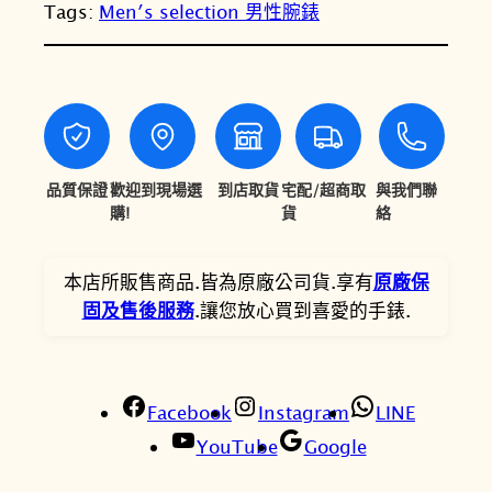
T
T
Tags:
Men′s selection 男性腕錶
O
精
$
$
工
1
1
P
4
1
r
e
,
,
s
品質保證
歡迎到現場選
到店取貨
宅配/超商取
與我們聯
0
6
a
購!
貨
絡
0
2
g
e
0
0
本店所販售商品.皆為原廠公司貨.享有
原廠保
S
固及售後服務
.讓您放心買到喜愛的手錶.
。
。
R
P
J
Facebook
1
Instagram
LINE
7
YouTube
Google
J