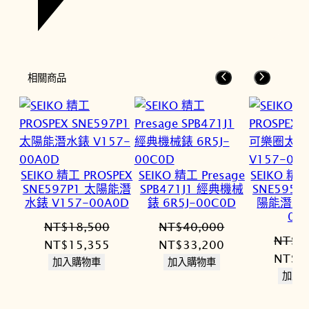
相關商品
SEIKO 精工 PROSPEX
SEIKO 精工 Presage
SEIKO 精工
SNE597P1 太陽能潛
SPB471J1 經典機械
SNE595
水錶 V157-00A0D
錶 6R5J-00C0D
陽能潛水錶
00
NT$
18,500
NT$
40,000
NT$
1
原
目
原
目
NT$
15,355
NT$
33,200
原
NT$
1
始
前
始
前
加入購物車
加入購物車
始
加入
價
價
價
價
價
格：
格：
格：
格：