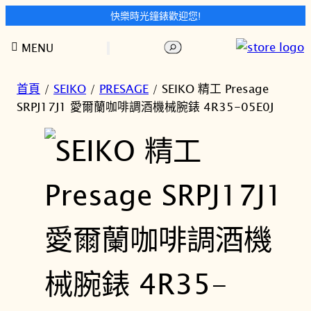
快樂時光鐘錶歡迎您!
跳
搜
MENU
至
尋
主
要
首頁
/
SEIKO
/
PRESAGE
/ SEIKO 精工 Presage
內
SRPJ17J1 愛爾蘭咖啡調酒機械腕錶 4R35-05E0J
容