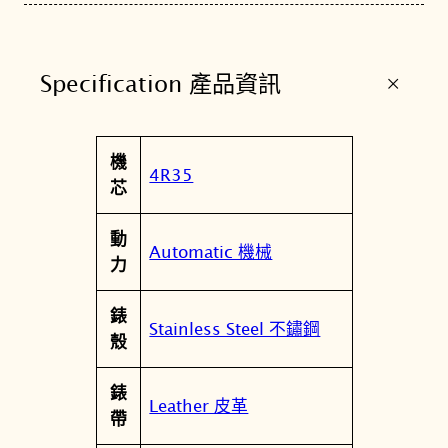
1
愛
爾
+
Specification 產品資訊
蘭
咖
啡
屬
機
調
值
4R35
性
芯
酒
機
動
械
Automatic 機械
力
腕
錶
錶
4
Stainless Steel 不鏽鋼
殼
R
3
錶
5
Leather 皮革
帶
-
0