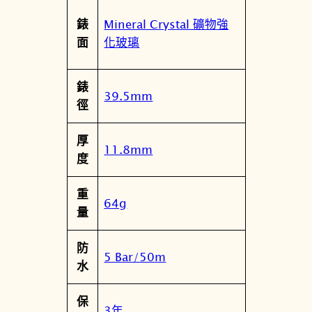
5
Mineral Crystal 礦物強
錶
E
化玻璃
面
0
J
錶
數
39.5mm
徑
量
厚
11.8mm
度
重
64g
量
防
5 Bar/50m
水
保
3年