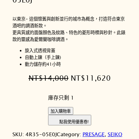
以東京- 這個懷舊與創新並行的城市為概念，打造符合東京
酒吧的調酒新款。
更具質感的面盤顏色及紋路、特色的菱形時標與秒針。此錶
款的靈感為愛爾蘭咖啡調酒。
旋入式透視背蓋
自動上鍊（手上鍊)
動力儲存約41小時
原
目
NT$
14,000
NT$
11,620
始
前
庫存只剩 1
價
價
格
格
S
加入購物車
E
：
：
點我使用優惠卷!
I
N
N
SKU:
4R35-05E0J
Category:
PRESAGE
, 
SEIKO
K