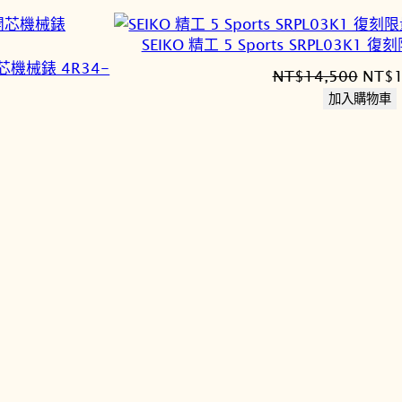
SEIKO 精工 5 Sports SRPL03K1
T開芯機械錶 4R34-
原
NT$
14,500
NT$
始
加入購物車
價
格：
NT$1
7,845。