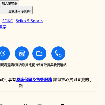
格
格
E
加入購物車
I
：
：
點我使用優惠卷!
K
N
N
y:
SEIKO
, 
Seiko 5 Sports
O
性腕錶
精
T
T
工
5
$
$
S
p
1
1
o
7
4
r
現場選購!
到店取貨
宅配/超商取貨
與我們聯絡
t
,
,
s
司貨.享有
原廠保固及售後服務
.讓您放心買到喜愛的手
S
0
1
錶.
S
0
1
K
0
0
0