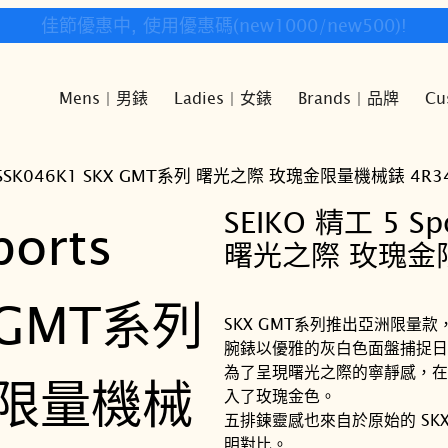
快樂時光鐘錶歡迎您!
Mens | 男錶
Ladies | 女錶
Brands | 品牌
Cu
rts SSK046K1 SKX GMT系列 曙光之際 玫瑰金限量機械錶 4R3
SEIKO 精工 5 Sp
曙光之際 玫瑰金限
SKX GMT系列推出亞洲限量
腕錶以優雅的灰白色面盤捕捉日
為了呈現曙光之際的寧靜感，在 S
入了玫瑰金色。
五排鍊靈感也來自於原始的 S
明對比。