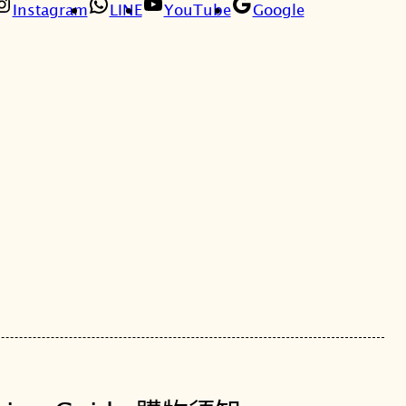
4
Instagram
LINE
YouTube
Google
6
。
。
K
1
S
K
X
G
M
T
系
列
曙
光
之
際
玫
瑰