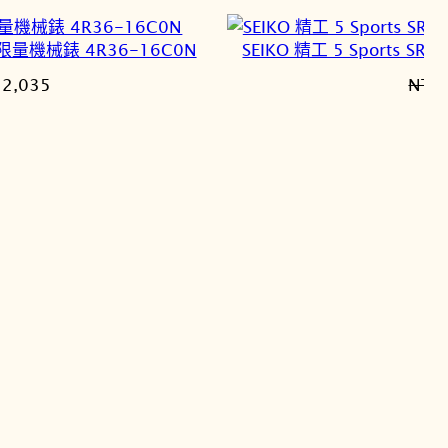
 復刻限量機械錶 4R36-16C0N
SEIKO 精工 5 Sports 
目
12,035
NT$
前
價
格：
4,500。
NT$12,035。