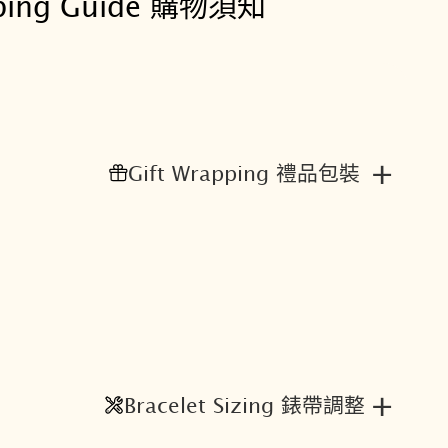
ping Guide 購物須知
金
限
量
機
械
錶
+
Gift Wrapping 禮品包裝
4
R
3
4
-
0
0
N
0
+
Bracelet Sizing 錶帶調整
S
數