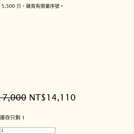
5,500 只，錶背有限量序號。
原
目
17,000
NT$
14,110
始
前
庫存只剩 1
價
價
S