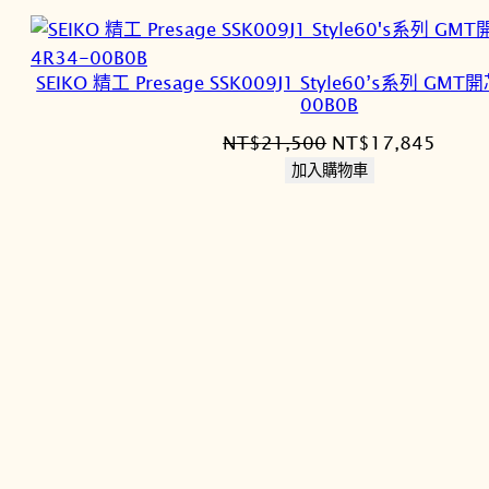
SEIKO 精工 Presage SSK009J1 Style60’s系列 GM
00B0B
原
目
NT$
21,500
NT$
17,845
始
前
加入購物車
價
價
格：
格：
NT$21,500。
NT$1