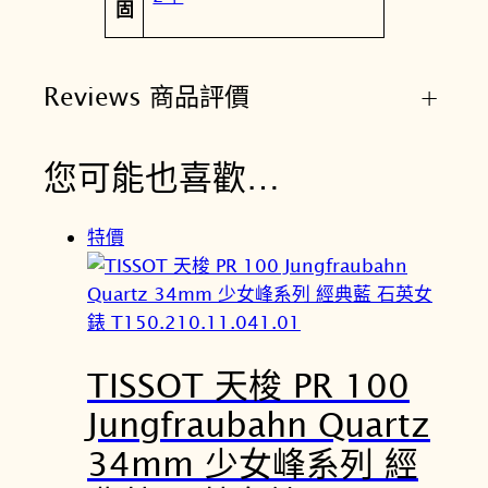
固
0
3
1
Reviews 商品評價
+
.
0
0
您可能也喜歡…
數
量
特價
TISSOT 天梭 PR 100
Jungfraubahn Quartz
34mm 少女峰系列 經