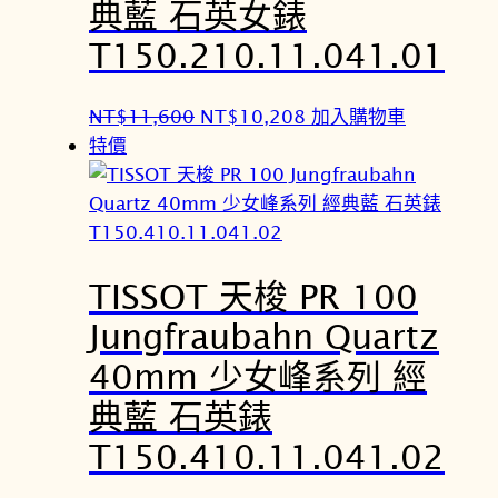
典藍 石英女錶
T150.210.11.041.01
原
目
NT$
11,600
NT$
10,208
加入購物車
始
前
特價
價
價
格
格
：
：
N
N
TISSOT 天梭 PR 100
T
T
$
$
Jungfraubahn Quartz
1
1
40mm 少女峰系列 經
1
0
,
,
典藍 石英錶
6
2
T150.410.11.041.02
0
0
0
8