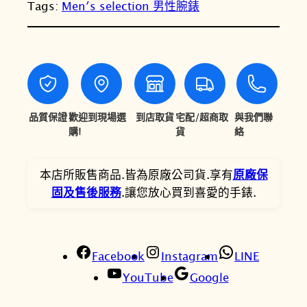
Tags:
Men′s selection 男性腕錶
天
1
1
梭
1
0
P
R
,
,
1
6
2
0
0
0
0
品質保證
歡迎到現場選
到店取貨
宅配/超商取
與我們聯
J
購!
貨
絡
0
8
u
。
。
n
本店所販售商品.皆為原廠公司貨.享有
原廠保
g
固及售後服務
.讓您放心買到喜愛的手錶.
f
r
a
u
Facebook
Instagram
LINE
b
YouTube
Google
a