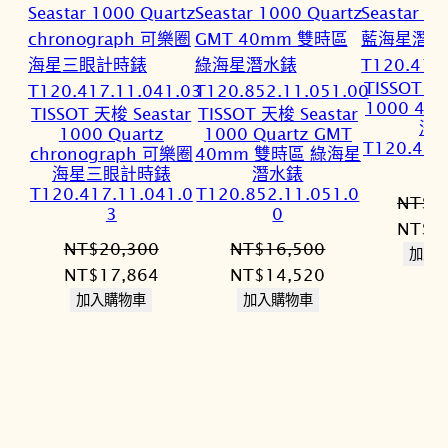
TISSOT 天
1000 4
TISSOT 天梭 Seastar
TISSOT 天梭 Seastar
潛
1000 Quartz
1000 Quartz GMT
T120.410
chronograph 可樂圈
40mm 雙時區 綠海星
海星三眼計時錶
潛水錶
T120.417.11.041.0
T120.852.11.051.0
NT$
1
3
0
原
NT$
1
NT$
20,300
NT$
16,500
始
加入
原
目
原
目
NT$
17,864
NT$
14,520
價
始
前
始
前
加入購物車
加入購物車
格：
價
價
價
價
NT$1
格：
格：
格：
格：
NT$20,300。
NT$17,864。
NT$16,500。
NT$14,520。