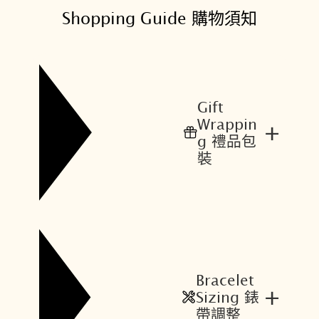
格
格
Shopping Guide 購物須知
：
：
N
N
T
T
$
$
1
1
Gift
1
0
Wrappin
+
,
,
g 禮品包
6
2
裝
0
0
0
8
。
。
Bracelet
+
Sizing 錶
帶調整