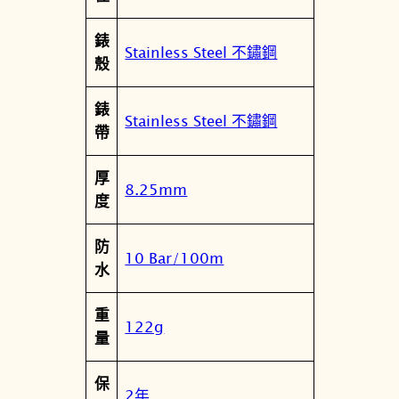
典
錶
白
Stainless Steel 不鏽鋼
殼
石
英
錶
錶
Stainless Steel 不鏽鋼
帶
T
1
厚
5
8.25mm
度
0
.
防
4
10 Bar/100m
水
1
0
重
.
122g
量
1
1
保
.
2年