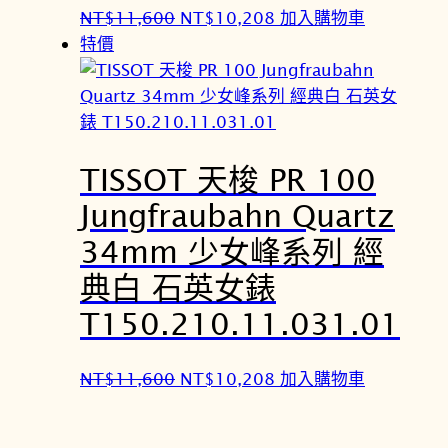
原
目
NT$
11,600
NT$
10,208
加入購物車
。
。
始
前
特價
價
價
格
格
：
：
N
N
TISSOT 天梭 PR 100
T
T
$
$
Jungfraubahn Quartz
1
1
34mm 少女峰系列 經
1
0
,
,
典白 石英女錶
6
2
T150.210.11.031.01
0
0
0
8
原
目
NT$
11,600
NT$
10,208
加入購物車
。
。
始
前
價
價