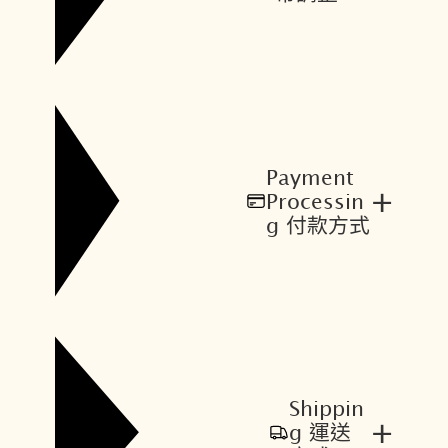
Payment
+
Processin
g 付款方式
Shippin
+
g 運送