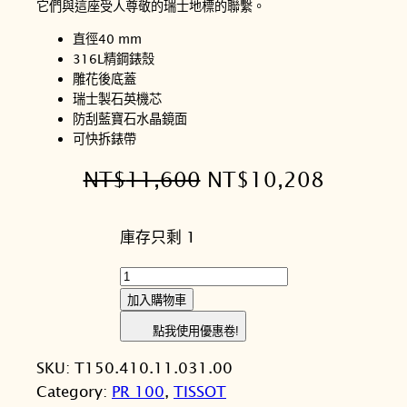
它們與這座受人尊敬的瑞士地標的聯繫。
直徑40 mm
316L精鋼錶殼
雕花後底蓋
瑞士製石英機芯
防刮藍寶石水晶鏡面
可快拆錶帶
原
目
NT$
11,600
NT$
10,208
始
前
庫存只剩 1
價
價
格
格
T
I
：
：
加入購物車
S
N
N
點我使用優惠卷!
S
T
T
SKU:
T150.410.11.031.00
O
Category:
PR 100
, 
TISSOT
T
$
$