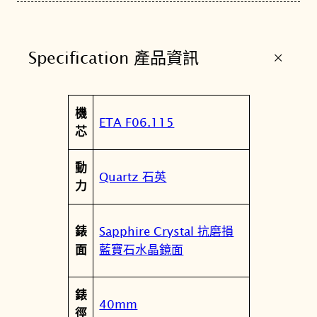
h
n
Q
+
Specification 產品資訊
u
a
r
屬
機
t
值
ETA F06.115
性
芯
z
4
動
0
Quartz 石英
力
m
m
少
Sapphire Crystal 抗磨損
錶
女
藍寶石水晶鏡面
面
峰
系
錶
列
40mm
徑
經