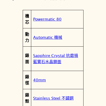
黑
色
屬
機
機
值
Powermatic 80
性
芯
械
錶
動
T
Automatic 機械
力
1
3
7
Sapphire Crystal 抗磨損
錶
.
藍寶石水晶鏡面
面
4
0
錶
7
40mm
徑
.
1
錶
1
Stainless Steel 不鏽鋼
殼
.