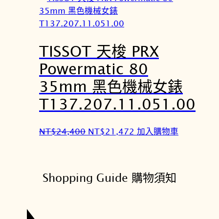
。
。
格
格
：
：
N
N
TISSOT 天梭 PRX
T
T
$
$
Powermatic 80
2
2
35mm 黑色機械女錶
4
1
,
,
T137.207.11.051.00
4
4
0
7
原
目
NT$
24,400
NT$
21,472
加入購物車
0
2
始
前
。
。
價
價
格
格
Shopping Guide 購物須知
：
：
N
N
T
T