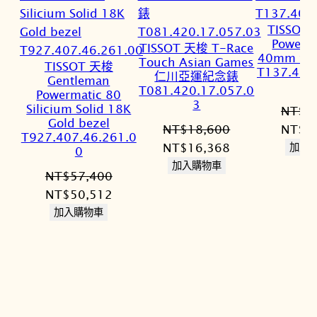
TISSOT
Powerm
TISSOT 天梭 T-Race
40mm 
Touch Asian Games
TISSOT 天梭
T137.407
仁川亞運紀念錶
Gentleman
T081.420.17.057.0
Powermatic 80
3
Silicium Solid 18K
NT$
2
Gold bezel
原
NT$
18,600
NT$
2
T927.407.46.261.0
原
目
始
NT$
16,368
加入
0
始
前
價
加入購物車
NT$
57,400
價
價
格：
原
目
NT$
50,512
格：
格：
NT$2
始
前
加入購物車
NT$18,600。
NT$16,368。
價
價
格：
格：
NT$57,400。
NT$50,512。