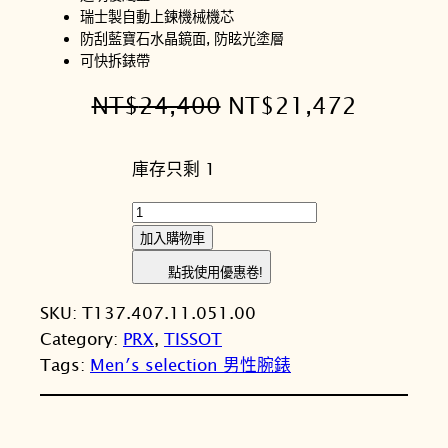
瑞士製自動上鍊機械機芯
防刮藍寶石水晶鏡面, 防眩光塗層
可快拆錶帶
原
目
NT$
24,400
NT$
21,472
始
前
庫存只剩 1
價
價
格
格
T
I
：
：
加入購物車
S
N
N
點我使用優惠卷!
S
T
T
SKU:
T137.407.11.051.00
O
Category:
PRX
, 
TISSOT
T
$
$
Tags:
Men′s selection 男性腕錶
天
2
2
梭
4
1
P
R