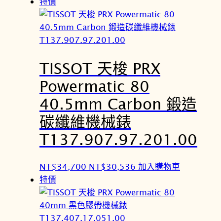
始
前
特價
價
價
格
格
：
：
N
N
TISSOT 天梭 PRX
T
T
$
$
Powermatic 80
2
2
40.5mm Carbon 鍛造
4
1
,
,
碳纖維機械錶
4
4
T137.907.97.201.00
0
7
0
2
原
目
NT$
34,700
NT$
30,536
加入購物車
。
。
始
前
特價
價
價
格
格
：
：