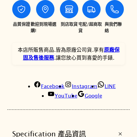
,
,
X
4
4
P
0
7
o
品質保證
歡迎到現場選
到店取貨
宅配/超商取
與我們聯
w
購!
貨
絡
0
2
e
。
。
r
本店所販售商品.皆為原廠公司貨.享有
原廠保
m
固及售後服務
.讓您放心買到喜愛的手錶.
a
t
i
c
Facebook
Instagram
LINE
8
YouTube
Google
0
4
0
m
+
Specification 產品資訊
m