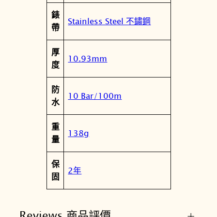
0
錶
5
Stainless Steel 不鏽鋼
帶
1
.
厚
0
10.93mm
度
0
數
防
量
10 Bar/100m
水
重
138g
量
保
2年
固
Reviews 商品評價
+