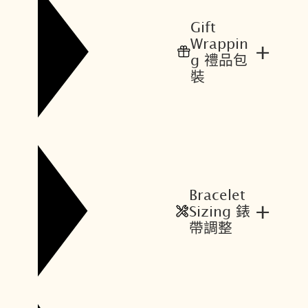
$
$
2
2
Gift
4
1
Wrappin
+
,
,
g 禮品包
4
4
裝
0
7
0
2
。
。
Bracelet
+
Sizing 錶
帶調整