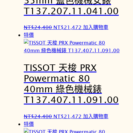
,
,
T137.207.11.041.00
2
4
0
1
原
目
NT$
24,400
NT$
21,472
加入購物車
0
6
始
前
特價
。
。
價
價
格
格
：
：
TISSOT 天梭 PRX
N
N
T
T
Powermatic 80
$
$
40mm 綠色機械錶
2
2
4
1
T137.407.11.091.00
,
,
4
4
原
目
NT$
24,400
NT$
21,472
加入購物車
0
7
始
前
特價
0
2
價
價