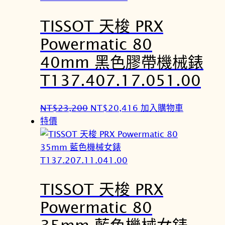
N
N
TISSOT 天梭 PRX
T
T
$
$
Powermatic 80
3
3
40mm 黑色膠帶機械錶
4
0
,
,
T137.407.17.051.00
7
5
0
3
原
目
NT$
23,200
NT$
20,416
加入購物車
0
6
始
前
特價
。
。
價
價
格
格
：
：
N
N
TISSOT 天梭 PRX
T
T
$
$
Powermatic 80
2
2
35mm 藍色機械女錶
3
0