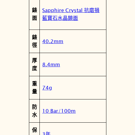
Sapphire Crystal 抗磨損
錶
藍寶石水晶鏡面
面
錶
40.2mm
徑
厚
8.4mm
度
重
74g
量
防
10 Bar/100m
水
保
3年