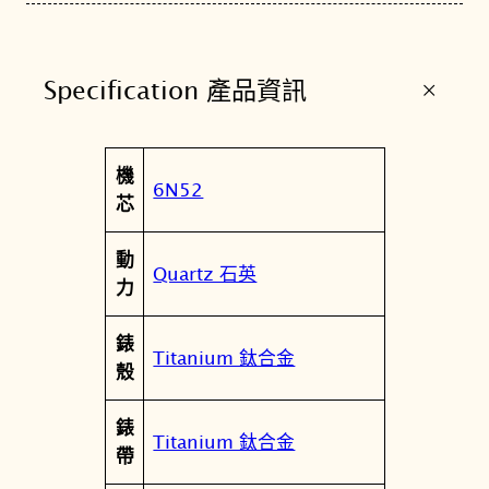
屬
簡
約
+
Specification 產品資訊
腕
錶
6
屬
機
N
值
6N52
性
芯
5
2
動
-
Quartz 石英
力
0
0
錶
B
Titanium 鈦合金
殼
0
V
錶
數
Titanium 鈦合金
帶
量