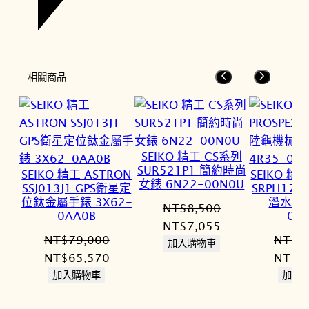
相關商品
SEIKO 精工 CS系列
SUR521P1 簡約時尚
SEIKO 精工 ASTRON
SEIKO 精工
女錶 6N22-00N0U
SSJ013J1 GPS衛星定
SRPH17
位鈦金屬手錶 3X62-
潛水錶 
NT$
8,500
0AA0B
04
原
目
NT$
7,055
NT$
79,000
NT$
1
始
前
加入購物車
原
目
原
NT$
65,570
NT$
1
價
價
始
前
始
加入購物車
加入
格：
格：
價
價
價
NT$8,500。
NT$7,055。