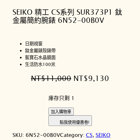
SEIKO 精工 CS系列 SUR373P1 鈦
金屬簡約腕錶 6N52-00B0V
日期視窗
鈦金屬錶殼錶帶
藍寶石水晶鏡面
生活防水100米
原
目
NT$
11,000
NT$
9,130
始
前
庫存只剩 1
價
價
格
格
S
加入購物車
E
：
：
點我使用優惠卷!
I
N
N
SKU:
6N52-00B0V
Category:
CS
, 
SEIKO
K