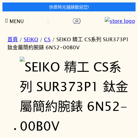
快樂時光鐘錶歡迎您!
跳
搜
MENU
至
尋
主
要
首頁
/
SEIKO
/
CS
/ SEIKO 精工 CS系列 SUR373P1
內
鈦金屬簡約腕錶 6N52-00B0V
容