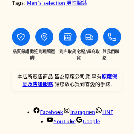
T
T
Tags:
Men′s selection 男性腕錶
O
精
$
$
工
1
9
C
1
,
S
系
,
1
列
品質保證
歡迎到現場選
到店取貨
宅配/超商取
與我們聯
0
3
S
購!
貨
絡
0
0
U
R
0
。
本店所販售商品.皆為原廠公司貨.享有
原廠保
3
固及售後服務
.讓您放心買到喜愛的手錶.
。
7
3
P
Facebook
1
Instagram
LINE
鈦
YouTube
Google
金