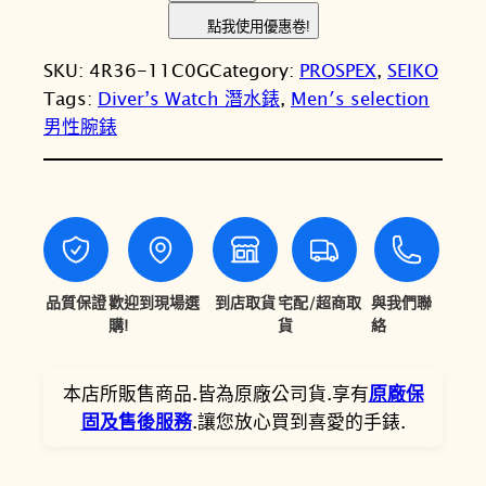
E
：
：
點我使用優惠卷!
I
N
N
SKU:
4R36-11C0G
Category:
PROSPEX
, 
SEIKO
K
T
T
Tags:
Diver’s Watch 潛水錶
, 
Men′s selection
O
男性腕錶
精
$
$
工
1
1
P
6
3
R
O
,
,
S
5
6
P
品質保證
歡迎到現場選
到店取貨
宅配/超商取
與我們聯
0
9
E
購!
貨
絡
X
0
5
S
本店所販售商品.皆為原廠公司貨.享有
原廠保
。
。
R
固及售後服務
.讓您放心買到喜愛的手錶.
P
H