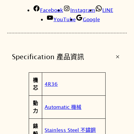
7
Facebook
5
Instagram
LINE
K
YouTube
Google
1
愛
海
洋
+
Specification 產品資訊
系
列
企
屬
機
鵝
值
4R36
性
芯
機
械
動
潛
Automatic 機械
力
水
錶
錶
4
Stainless Steel 不鏽鋼
殼