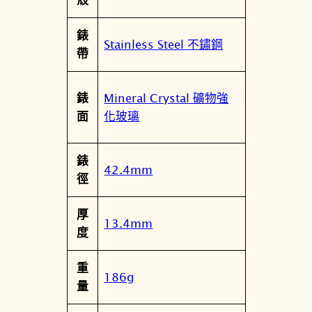
R
3
錶
6
Stainless Steel 不鏽鋼
帶
-
1
1
Mineral Crystal 礦物強
錶
C
化玻璃
面
0
G
錶
數
42.4mm
徑
量
厚
13.4mm
度
重
186g
量