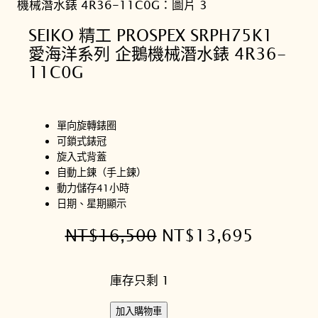
SEIKO 精工 PROSPEX SRPH75K1
愛海洋系列 企鵝機械潛水錶 4R36-
11C0G
單向旋轉錶圈
可鎖式錶冠
旋入式背蓋
自動上鍊（手上鍊）
動力儲存41小時
日期、星期顯示
原
目
NT$
16,500
NT$
13,695
始
前
庫存只剩 1
價
價
格
格
S
加入購物車