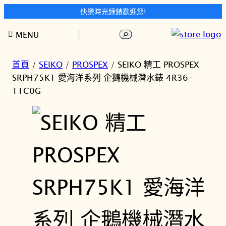
快樂時光鐘錶歡迎您!
跳
搜
MENU
至
尋
主
要
首頁
/
SEIKO
/
PROSPEX
/ SEIKO 精工 PROSPEX
內
SRPH75K1 愛海洋系列 企鵝機械潛水錶 4R36-
容
11C0G