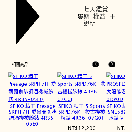
七天鑑賞
+
期-權益
說明
相關商品
SEIKO 精工 Presage
SEIKO 精工 5 Sports
SEIKO 精工
SRPJ17J1 愛爾蘭咖啡
SRPD76K1 復古機械
SNE589
調酒機械腕錶 4R35-
腕錶 4R36-07G0J
水錶 V15
05E0J
NT$
12,200
NT$
1