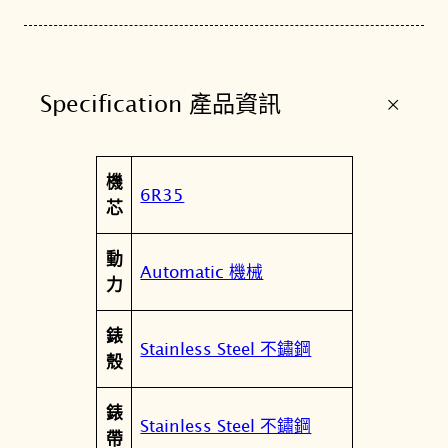
+
Specification 產品資訊
屬
機
值
6R35
性
芯
動
Automatic 機械
力
錶
Stainless Steel 不鏽鋼
殼
錶
Stainless Steel 不鏽鋼
帶