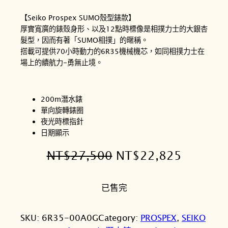
【Seiko Prospex SUMO殼型錶款】
厚實寬廣的錶殼身形、以及12點時標像是相撲力士的大銀杏
髮型，因而有著「SUMO相撲」的暱稱。
搭載可提供70小時動力的6R35機械機芯，如同相撲力士在
場上的續航力-勇無止境。
200m潛水錶
單向旋轉錶圈
夜光時標指針
日期顯示
原
目
NT$
27,500
NT$
22,825
始
前
已售完
價
價
格
格
SKU:
6R35-00A0G
Category:
PROSPEX
, 
SEIKO
：
：