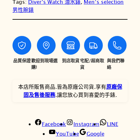
Tags:
Diver’s Watch 潛水錶
, 
Men′s selection
N
N
男性腕錶
T
T
$
$
2
2
7
2
品質保證
歡迎到現場選
到店取貨
宅配/超商取
與我們聯
,
,
購!
貨
絡
5
8
0
2
本店所販售商品.皆為原廠公司貨.享有
原廠保
固及售後服務
.讓您放心買到喜愛的手錶.
0
5
。
。
Facebook
Instagram
LINE
YouTube
Google