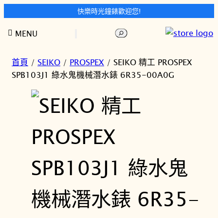
快樂時光鐘錶歡迎您!
跳
搜
MENU
至
尋
主
要
首頁
/
SEIKO
/
PROSPEX
/ SEIKO 精工 PROSPEX
內
SPB103J1 綠水鬼機械潛水錶 6R35-00A0G
容