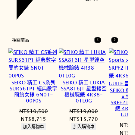
相關商品
SEIKO 精工 CS系列
SEIKO 精工 LUKIA
SUR561P1 經典數字
SSA816J1 星型鏤空
SEIKO 精工
簡約女錶 6N01-
機械腕錶 4R38-
x 快
00P0S
01L0G
SRPF21
錶 4R36
NT$
10,500
NT$
19,000
GUIL
原
目
原
目
NT$
8,715
NT$
15,770
NT$
1
始
前
始
前
加入購物車
加入購物車
原
NT$
1
價
價
價
價