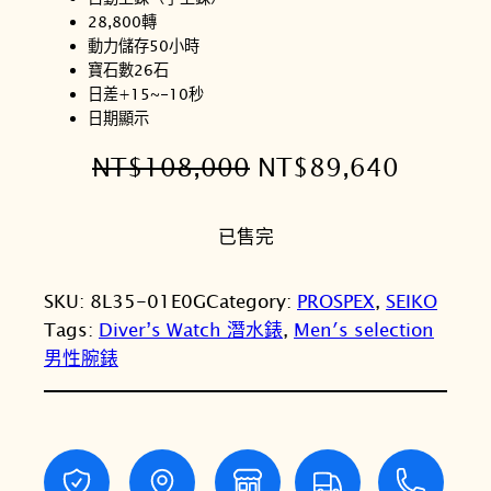
28,800轉
動力儲存50小時
寶石數26石
日差+15~-10秒
日期顯示
原
目
NT$
108,000
NT$
89,640
始
前
已售完
價
價
格
格
SKU:
8L35-01E0G
Category:
PROSPEX
, 
SEIKO
：
：
Tags:
Diver’s Watch 潛水錶
, 
Men′s selection
N
N
男性腕錶
T
T
$
$
1
8