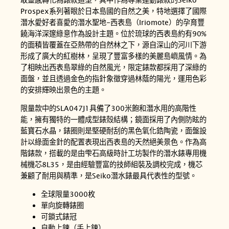
Prospex系列著眼於日本島國的自然之美，特地選擇了國際
潛水愛好者喜愛的潛水聖地-西表島（Iriomote）的孕育豐
饒海洋深邃綠意作為設計主題。位於琉球的西表島約有90%
的面積皆覆蓋在亞熱帶的自然林之下，源自深山的河川下游
形成了廣大的紅樹林，呈現了豐富多樣的美麗島嶼風情。為
了相映出西表島翠綠的自然風光，限定錶款都採用了深綠的
面盤，並且透過金色的指針象徵穿過林蔭的陽光，運用色彩
的安排輝映出景色的主題。
限量款中的SLA047J1具備了300米飽和潛水用的高階性
能，擁有獨特的一體成型錶殼結構；鏡面採用了內側防眩的
藍寶石水晶，錶圈則是堅硬耐刮的黑色氧化鋯陶瓷，面盤設
計以綠面金針的配置表現出西表島的天然絕美景色。作為高
階錶款，搭載的是由雫石高級時計工坊製作的潛水錶專用機
械機芯8L35，是由經驗豐富的技師組裝及調校完成，機芯
兼顧了耐用與精準，是Seiko潛水錶最具代表性的型號。
全球限量3000枚
單向旋轉錶圈
可鎖式錶冠
自動上鍊（手上鍊）