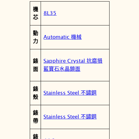
屬
機
值
8L35
性
芯
動
Automatic 機械
力
Sapphire Crystal 抗磨損
錶
藍寶石水晶鏡面
面
錶
Stainless Steel 不鏽鋼
殼
錶
Stainless Steel 不鏽鋼
帶
錶