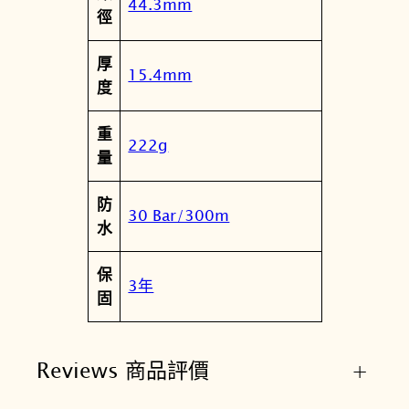
44.3mm
徑
厚
15.4mm
度
重
222g
量
防
30 Bar/300m
水
保
3年
固
Reviews 商品評價
+