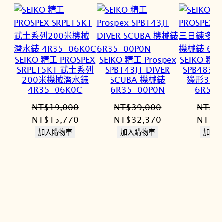
SEIKO 精工 PROSPEX
SEIKO 精工 Prospex
SEIKO 精工
SRPL15K1 武士系列
SPB143J1 DIVER
SPB483
200米機械潛水錶
SCUBA 機械錶
邊形30
4R35-06K0C
6R35-00P0N
6R55-
NT$
19,000
NT$
39,000
NT$
3
原
目
原
目
原
NT$
15,770
NT$
32,370
NT$
3
始
前
始
前
始
加入購物車
加入購物車
加入
價
價
價
價
價
格：
格：
格：
格：
格：
NT$19,000。
NT$15,770。
NT$39,000。
NT$32,370。
NT$3