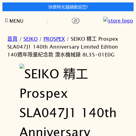
快樂時光鐘錶歡迎您!
跳
搜
MENU
至
尋
主
要
首頁
/
SEIKO
/
PROSPEX
/ SEIKO 精工 Prospex
內
SLA047J1 140th Anniversary Limited Edition
容
140週年限量紀念款 潛水機械錶 8L35-01E0G