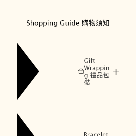
Shopping Guide 購物須知
Gift
Wrappin
+
g 禮品包
裝
Bracelet