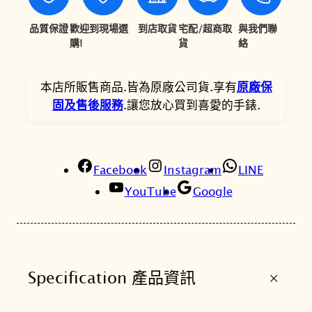
0
9
品質保證
歡迎到現場選
到店取貨
宅配/超商取
與我們聯
8
,
購!
貨
絡
,
6
0
4
本店所販售商品.皆為原廠公司貨.享有
原廠保
固及售後服務
.讓您放心買到喜愛的手錶.
0
0
0
。
。
Facebook
Instagram
LINE
YouTube
Google
+
Specification 產品資訊