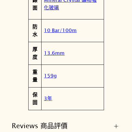
錶
0
化玻璃
面
0
M
防
0
10 Bar/100m
水
K
數
厚
量
13.6mm
度
重
159g
量
保
3年
固
Reviews 商品評價
+