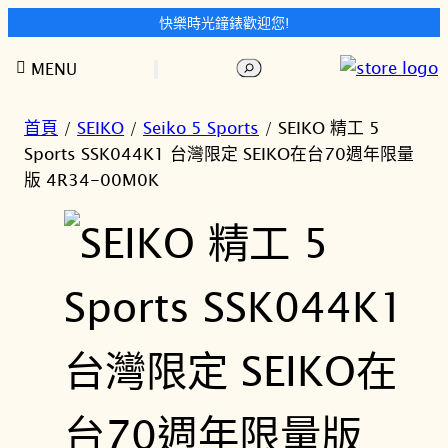
快樂時光鐘錶歡迎您!
跳
搜
MENU
至
尋
主
要
首頁
/
SEIKO
/
Seiko 5 Sports
/ SEIKO 精工 5
內
Sports SSK044K1 台灣限定 SEIKO在台70週年限量
容
版 4R34-00M0K