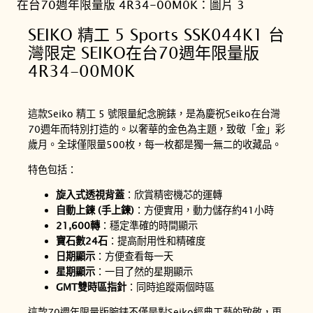
SEIKO 精工 5 Sports SSK044K1 台
灣限定 SEIKO在台70週年限量版
4R34-00M0K
這款Seiko 精工 5 號限量紀念腕錶，是為慶祝Seiko在台灣
70週年而特別打造的。以奢華的金色為主題，致敬「金」彩
歲月。全球僅限量500枚，每一枚都是獨一無二的收藏品。
特色包括：
旋入式透視背蓋
：欣賞精密機芯的運轉
自動上鍊 (手上鍊)
：方便實用，動力儲存約41小時
21,600轉
：穩定準確的時間顯示
寶石數24石
：提高耐用性和精確度
日期顯示
：方便查看每一天
星期顯示
：一目了然的星期顯示
GMT雙時區指針
：同時追蹤兩個時區
這款70週年限量版腕錶不僅是對Seiko經典工藝的致敬，更