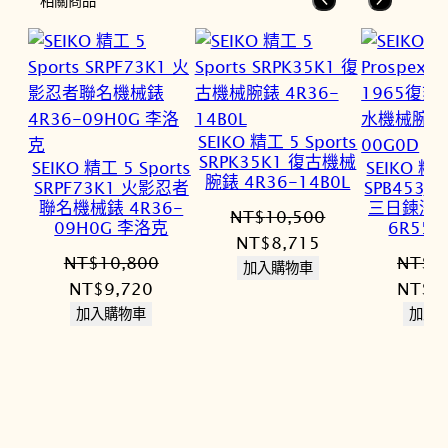
相關商品
SEIKO 精工 5 Sports
SRPK35K1 復古機械
SEIKO 精工 5 Sports
SEIKO 精工
腕錶 4R36-14B0L
SRPF73K1 火影忍者
SPB453J
聯名機械錶 4R36-
三日鍊潛
NT$
10,500
09H0G 李洛克
6R55-
原
目
NT$
8,715
NT$
10,800
NT$
4
始
前
加入購物車
原
目
原
NT$
9,720
NT$
3
價
價
始
前
始
加入購物車
加入
格：
格：
價
價
價
NT$10,500。
NT$8,715。
格：
格：
格：
NT$10,800。
NT$9,720。
NT$4