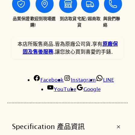
o
0
1
r
0
1
t
品質保證
歡迎到現場選
到店取貨
宅配/超商取
與我們聯
s
購!
貨
絡
0
0
S
。
。
S
本店所販售商品.皆為原廠公司貨.享有
原廠保
K
固及售後服務
.讓您放心買到喜愛的手錶.
0
4
4
K
Facebook
Instagram
LINE
1
YouTube
Google
台
灣
限
定
+
Specification 產品資訊
S
E