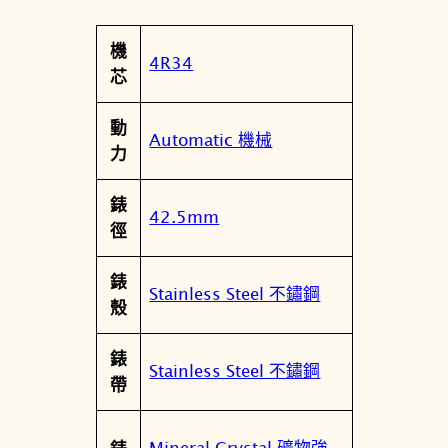
I
屬
機
K
值
4R34
性
芯
O
在
動
台
Automatic 機械
力
7
0
錶
週
42.5mm
徑
年
限
錶
量
Stainless Steel 不鏽鋼
殼
版
4
錶
R
Stainless Steel 不鏽鋼
帶
3
4
-
Mineral Crystal 礦物強