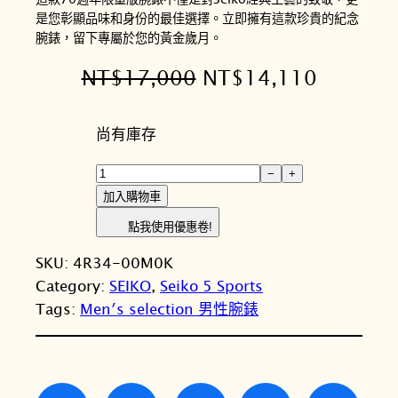
是您彰顯品味和身份的最佳選擇。立即擁有這款珍貴的紀念
腕錶，留下專屬於您的黃金歲月。
原
目
NT$
17,000
NT$
14,110
始
前
尚有庫存
價
價
格
格
S
−
+
E
：
：
加入購物車
I
N
N
點我使用優惠卷!
K
T
T
SKU:
4R34-00M0K
O
Category:
SEIKO
, 
Seiko 5 Sports
精
$
$
Tags:
Men′s selection 男性腕錶
工
1
1
5
7
4
S
p
,
,