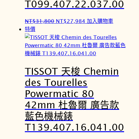
T099.407.22.037.00
0
4
。
。
原
目
NT$
31,800
NT$
27,984
加入購物車
始
前
特價
價
價
格
格
：
：
N
N
TISSOT 天梭 Chemin
T
T
$
$
des Tourelles
3
2
Powermatic 80
1
7
,
,
42mm 杜魯爾 廣告款
8
9
藍色機械錶
0
8
T139.407.16.041.00
0
4
。
。