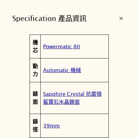
e
s
+
Specification 產品資訊
P
o
w
屬
機
e
值
Powermatic 80
性
芯
r
m
動
a
Automatic 機械
力
t
i
c
Sapphire Crystal 抗磨損
錶
8
藍寶石水晶鏡面
面
0
3
錶
9
39mm
徑
m