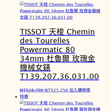
價
價
格
格
：
：
N
N
TISSOT 天梭 Chemin
T
T
$
$
des Tourelles
2
2
Powermatic 80
8
5
,
,
34mm 杜魯爾 玫瑰金
7
2
機械女錶
0
5
T139.207.36.031.00
0
6
。
。
原
目
NT$
28,700
NT$
25,256
加入購物車
始
前
特價
價
價
格
格