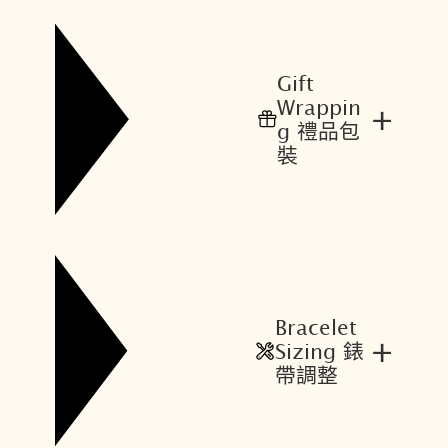
T
T
$
$
3
2
Gift
1
7
Wrappin
+
,
,
g 禮品包
0
2
裝
0
8
0
0
。
。
Bracelet
+
Sizing 錶
帶調整