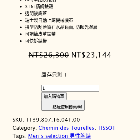
316L精鋼錶殼
透明後底蓋
瑞士製自動上鍊機械機芯
拱型防刮藍寶石水晶鏡面, 防眩光塗層
可調節皮革錶帶
可快拆錶帶
原
目
NT$
26,300
NT$
23,144
始
前
庫存只剩 1
價
價
格
格
T
I
：
：
加入購物車
S
N
N
點我使用優惠卷!
S
T
T
SKU:
T139.807.16.041.00
O
Category:
Chemin des Tourelles
, 
TISSOT
T
$
$
Tags:
Men′s selection 男性腕錶
天