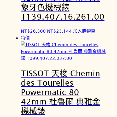
象牙色機械錶
T139.407.16.261.00
原
目
NT$
26,300
NT$
23,144
加入購物車
始
前
特價
價
價
格
格
：
：
N
N
TISSOT 天梭 Chemin
T
T
$
$
des Tourelles
2
2
Powermatic 80
6
3
,
,
42mm 杜魯爾 典雅金
3
1
機械錶
0
4