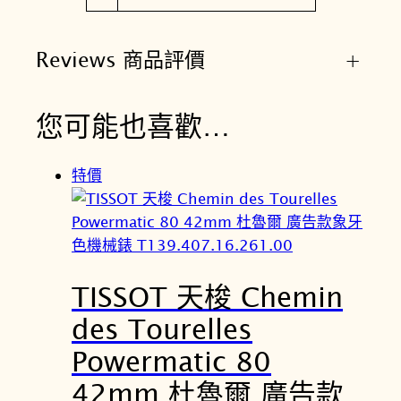
0
7
Reviews 商品評價
+
.
1
6
您可能也喜歡…
.
0
特價
4
1
.
0
0
TISSOT 天梭 Chemin
數
des Tourelles
量
Powermatic 80
42mm 杜魯爾 廣告款