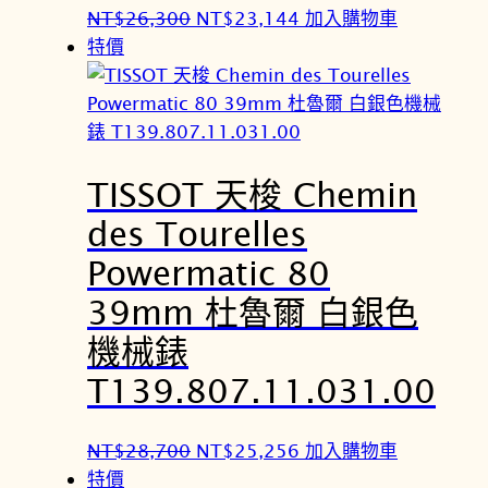
原
目
NT$
26,300
NT$
23,144
加入購物車
始
前
特價
價
價
格
格
：
：
N
N
TISSOT 天梭 Chemin
T
T
$
$
des Tourelles
2
2
Powermatic 80
6
3
,
,
39mm 杜魯爾 白銀色
3
1
機械錶
0
4
T139.807.11.031.00
0
4
。
。
原
目
NT$
28,700
NT$
25,256
加入購物車
始
前
特價