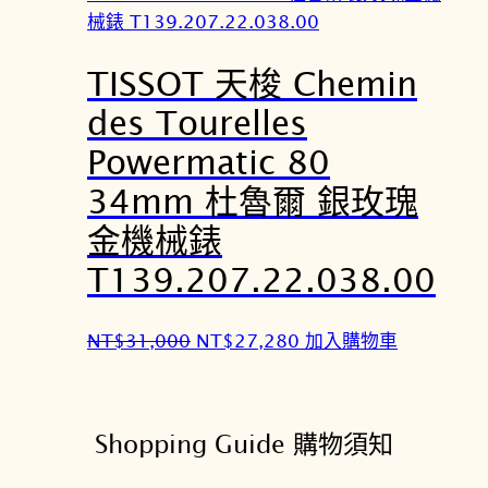
：
：
N
N
TISSOT 天梭 Chemin
T
T
$
$
des Tourelles
2
2
Powermatic 80
8
5
,
,
34mm 杜魯爾 銀玫瑰
7
2
金機械錶
0
5
T139.207.22.038.00
0
6
。
。
原
目
NT$
31,000
NT$
27,280
加入購物車
始
前
價
價
格
格
Shopping Guide 購物須知
：
：
N
N