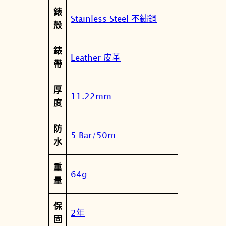
m
錶
杜
Stainless Steel 不鏽鋼
殼
魯
爾
錶
廣
Leather 皮革
帶
告
款
厚
藍
11.22mm
度
色
機
防
械
5 Bar/50m
水
錶
T
重
1
64g
量
3
9
保
.
2年
固
8