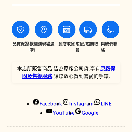
2
2
梭
6
3
C
h
,
,
e
3
1
m
0
4
i
品質保證
歡迎到現場選
到店取貨
宅配/超商取
與我們聯
n
購!
貨
絡
0
4
d
。
。
e
本店所販售商品.皆為原廠公司貨.享有
原廠保
s
固及售後服務
.讓您放心買到喜愛的手錶.
T
o
u
r
Facebook
Instagram
LINE
e
YouTube
Google
l
l