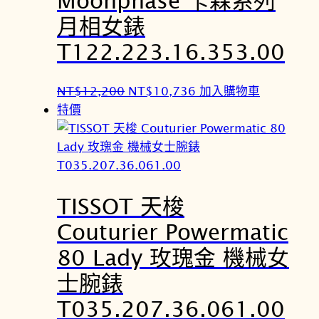
,
7
月相女錶
0
5
T122.223.16.353.00
0
0
0
。
原
目
NT$
12,200
NT$
10,736
加入購物車
。
始
前
特價
價
價
格
格
：
：
N
N
TISSOT 天梭
T
T
$
$
Couturier Powermatic
1
1
80 Lady 玫瑰金 機械女
2
0
,
,
士腕錶
2
7
T035.207.36.061.00
0
3