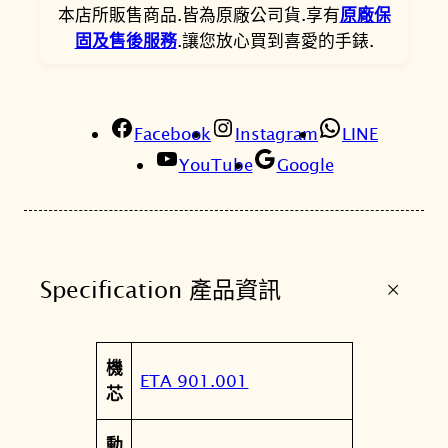
0
6
本店所販售商品.皆為原廠公司貨.享有
原廠保
固及售後服務
.讓您放心買到喜愛的手錶.
0
0
。
。
Facebook
Instagram
LINE
YouTube
Google
+
Specification 產品資訊
屬
機
值
ETA 901.001
性
芯
動