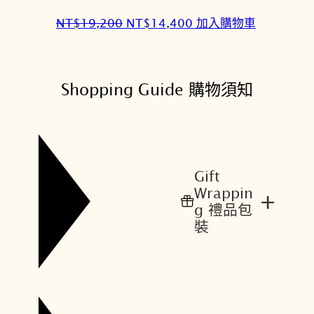
7
2
,
,
原
目
NT$
19,200
NT$
14,400
加入購物車
9
3
始
前
0
2
價
價
0
0
格
格
Shopping Guide 購物須知
。
。
：
：
N
N
T
T
$
$
1
1
Gift
9
4
Wrappin
+
,
,
g 禮品包
2
4
裝
0
0
0
0
。
。