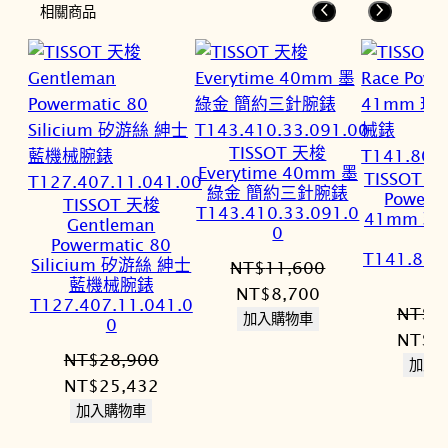
相關商品
TISSOT 天梭
Everytime 40mm 墨
TISSOT 天
綠金 簡約三針腕錶
Powerm
TISSOT 天梭
T143.410.33.091.0
41mm 
Gentleman
0
械
Powermatic 80
T141.807
Silicium 矽游絲 紳士
NT$
11,600
藍機械腕錶
原
目
NT$
8,700
T127.407.11.041.0
NT$
2
始
前
加入購物車
0
原
NT$
2
價
價
NT$
28,900
始
加入
格：
格：
原
目
NT$
25,432
價
NT$11,600。
NT$8,700。
始
前
加入購物車
格：
價
價
NT$2