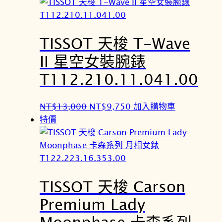
TISSOT 天梭 T-Wave
II 星空女裝腕錶
T112.210.11.041.00
原
目
NT$
13,000
NT$
9,750
加入購物車
始
前
特價
價
價
格
格
：
：
N
N
TISSOT 天梭 Carson
T
T
$
$
Premium Lady
1
9
Moonphase 卡森系列
3
,