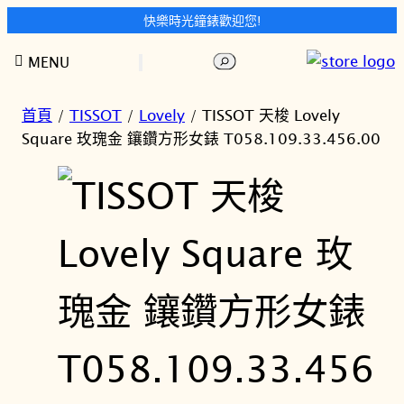
快樂時光鐘錶歡迎您!
跳
搜
MENU
至
尋
主
要
首頁
/
TISSOT
/
Lovely
/ TISSOT 天梭 Lovely
內
Square 玫瑰金 鑲鑽方形女錶 T058.109.33.456.00
容