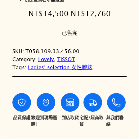
原
目
NT$
14,500
NT$
12,760
始
前
已售完
價
價
格
格
SKU:
T058.109.33.456.00
：
：
Category:
Lovely
, 
TISSOT
N
N
Tags:
Ladies’ selection 女性腕錶
T
T
$
$
1
1
4
2
品質保證
歡迎到現場選
到店取貨
宅配/超商取
與我們聯
,
,
購!
貨
絡
5
7