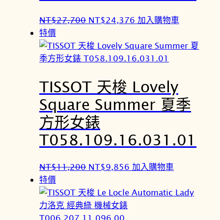
0
6
原
目
NT$
27,700
NT$
24,376
加入購物車
。
。
始
前
特價
價
價
格
格
：
：
TISSOT 天梭 Lovely
N
N
T
T
Square Summer 夏季
$
$
方形女錶
2
2
7
4
T058.109.16.031.01
,
,
7
3
原
目
NT$
11,200
NT$
9,856
加入購物車
0
7
始
前
特價
0
6
價
價
。
。
格
格
：
：