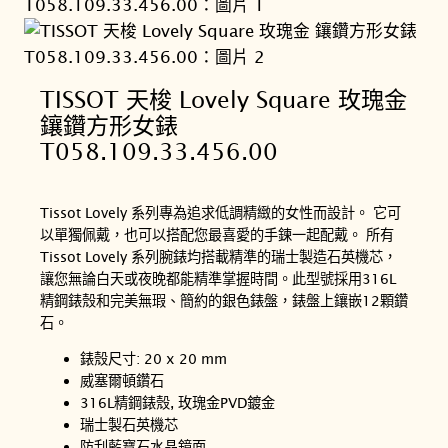
TISSOT 天梭 Lovely Square 玫瑰金
鑲鑽方形女錶
T058.109.33.456.00
Tissot Lovely 系列專為追求低調精緻的女性而設計。 它可
以單獨佩戴，也可以搭配您最喜愛的手鍊一起配戴。 所有
Tissot Lovely 系列腕錶均搭載精準的瑞士製造石英機芯，
讓您無論白天或夜晚都能精準掌握時間。此型號採用316L
精鋼錶殼和完美無瑕、簡約的銀色錶盤，錶盤上鑲嵌12顆鑽
石。
錶殼尺寸: 20 x 20 mm
威塞爾頓鑽石
316L精鋼錶殼, 玫瑰金PVD鍍金
瑞士製石英機芯
防刮藍寶石水晶鏡面