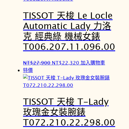
N
N
TISSOT 天梭 Le Locle
T
T
$
$
Automatic Lady 力洛
1
9
克 經典綠 機械女錶
1
,
,
8
T006.207.11.096.00
2
5
0
6
原
目
NT$
27,900
NT$
22,320
加入購物車
0
。
始
前
特價
。
價
價
格
格
：
：
TISSOT 天梭 T-Lady
N
N
T
T
玫瑰金女裝腕錶
$
$
T072.210.22.298.00
2
2