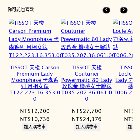
你可能也喜歡
TISSOT 天梭 Carson
TISSOT 天梭
TISSOT
Premium Lady
Couturier
Locle A
Moonphase 卡森系
Powermatic 80 Lady
Lady 力
列 月相女錶
玫瑰金 機械女士腕錶
機械
T122.223.16.353.0
T035.207.36.061.0
T006.207
0
0
NT$
12,200
NT$
27,700
NT$
2
原
目
原
目
原
NT$
10,736
NT$
24,376
NT$
2
始
前
始
前
始
加入購物車
加入購物車
加入
價
價
價
價
價