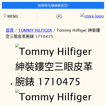
快樂時光鐘錶歡迎您!
跳
搜
MENU
至
尋
主
要
首頁
/
TOMMY HILFIGER
/ Tommy Hilfiger 紳裝鏤
內
空三眼皮革腕錶 1710475
容