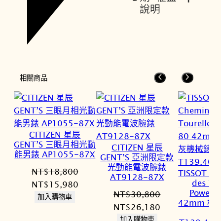
說明
相關商品
CITIZEN 星辰
GENT’S 三眼月相光動
CITIZEN 星辰
能男錶 AP1055-87X
GENT’S 亞洲限定款
光動能電波腕錶
NT$
18,800
TISSOT 天
AT9128-87X
des To
原
目
NT$
15,980
Powerm
NT$
30,800
始
前
加入購物車
42mm 杜
原
目
NT$
26,180
價
價
械
始
前
加入購物車