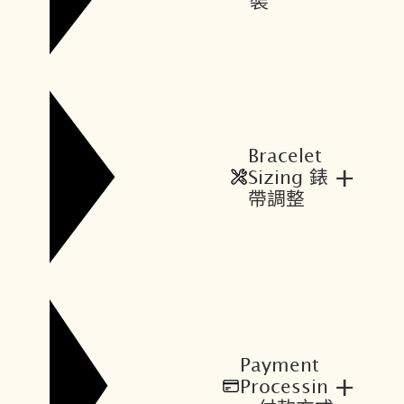
裝
Bracelet
+
Sizing 錶
帶調整
Payment
+
Processin