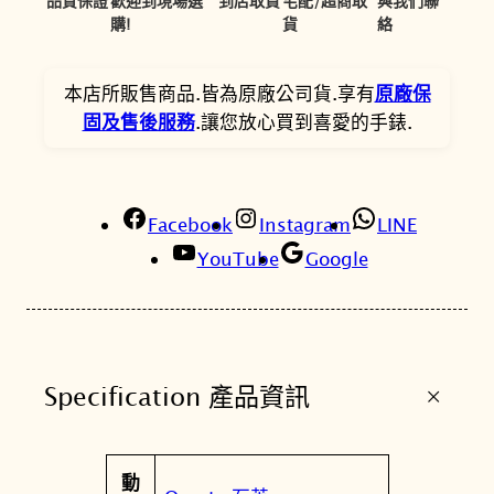
,
,
品質保證
歡迎到現場選
到店取貨
宅配/超商取
與我們聯
購!
貨
絡
7
0
0
3
本店所販售商品.皆為原廠公司貨.享有
原廠保
0
0
固及售後服務
.讓您放心買到喜愛的手錶.
。
。
Facebook
Instagram
LINE
YouTube
Google
+
Specification 產品資訊
屬
動
值