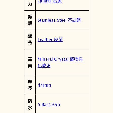
Quartz 石英
性
力
錶
Stainless Steel 不鏽鋼
殼
錶
Leather 皮革
帶
Mineral Crystal 礦物強
錶
化玻璃
面
錶
44mm
徑
防
5 Bar/50m
水