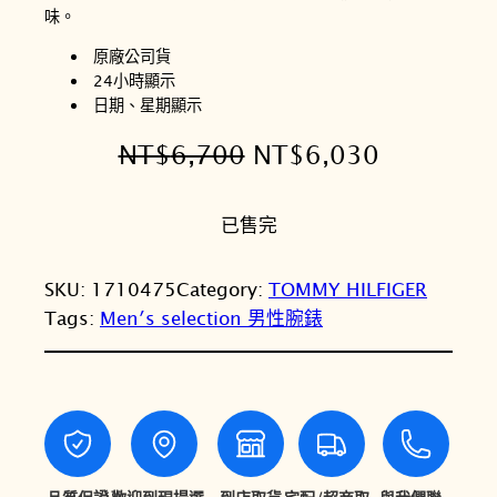
味。
原廠公司貨
24小時顯示
日期、星期顯示
原
目
NT$
6,700
NT$
6,030
始
前
已售完
價
價
格
格
SKU:
1710475
Category:
TOMMY HILFIGER
：
：
Tags:
Men′s selection 男性腕錶
N
N
T
T
$
$
6
6